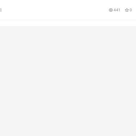
车卷入车底。 事发后，警方赶到现场进行勘验调查，目击者称约
日
441
0
被清理。目前，事故还在调查处理中。 据知情人介绍，老人当