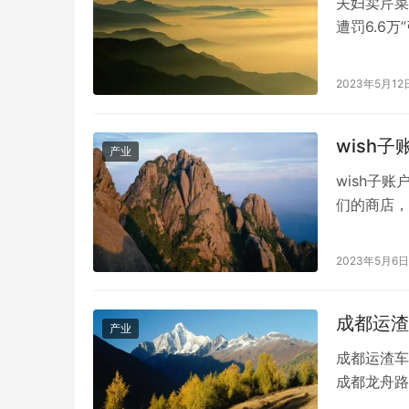
夫妇卖芹菜
遭罚6.6
务院互联网
管部门罚了
2023年5月12
店，去年十
wish
产业
wish子
们的商店，
理店铺。那
申请条件是
2023年5月6日
愿平台可以
看商家…
成都运渣
产业
成都运渣车
成都龙舟路
老人正经过