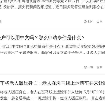
后遭罚6.6万 当地被督查 事情原委曝光 8月27日，“”夫妇卖5斤
万”引发热议。据央视新闻视频报道，近日国务院督查组接到群众在
+督查平台”反映，陕西榆林的一家个体户卖了5斤芹菜后被市场
6.6万元，督查组对此展开调查走访。 罗某夫妇经营一家蔬菜粮
日
324
0
月的一天，他们购进7斤芹菜。当地市场监管部门提取2斤…
子账户可以用中文吗？那么申请条件是什么？
账户可以用中文吗？那么申请条件是什么？ 希望帮助卖家更好地管
平台推出了子账户服务。商家可以设立多个子账户，让多人共同
么，有的卖家就有这种好奇心:比如，wish子账号可以是中文的
什么？ 如果卖家雇佣几个员工来经营店铺，对商家来说更方便
379
0
开通分账功能。这些子账户可以参与店铺的运营，但不能更改或
车将老人碾压身亡，老人在斑马线上运渣车并未让
将老人碾压身亡，老人在斑马线上运渣车并未让路 5月11日10时
发生一起交通事故，一辆运渣车将一位老人碾压致死。 目击者
人行道，运渣车鸣喇叭示警，老人听到后往后退行了几步，正好