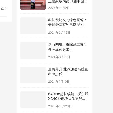
际广告节唯一指定茶叶品
1
2024年12月2日
0
牌
时正
科技发烧友的绿色座驾：
奇瑞舒享家纯电SUV的智
能互联魅力
2024年3月19日
活力四射，奇瑞舒享家引
领潮流家庭出行
2024年3月19日
量质齐升 北汽加速高质量
出海步伐
2024年1月10日
640km超长续航，沃尔沃
XC40纯电版提供更舒适
驾驶体验
2023年12月20日