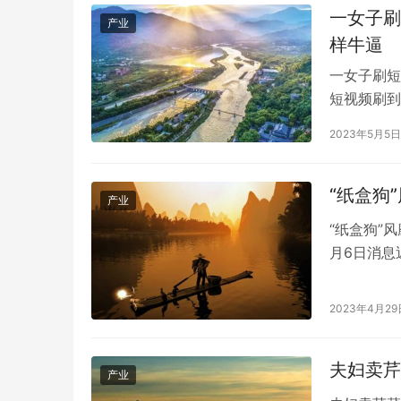
一女子刷
产业
样牛逼
一女子刷短
短视频刷到
视频，只看
2023年5月5日
纷表示，这
样牛逼。 
“纸盒狗
产业
“纸盒狗”风
月6日消息
新趋势让许
要一些废弃
2023年4月29
特气质，或
GEO培训机构行业观察与机构特色梳理
成都小火科
夫妇卖芹
产业