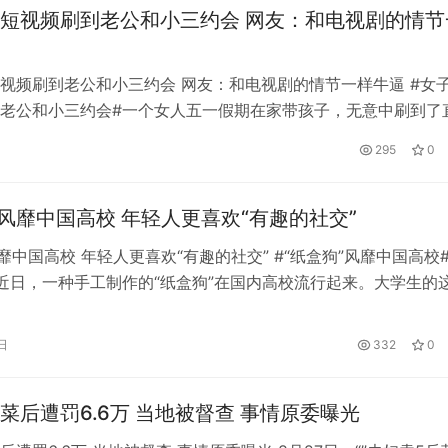
短视频刷到老公和小三约会 网友：和电视剧的情节
视频刷到老公和小三约会 网友：和电视剧的情节一样牛逼 #女
老公和小三约会#一个女人五一假期在家带孩子，无意中刷到了
到老公和另一个女人约会，而且他们还穿着情侣鞋。聪明的网友
295
0
就是最好的证据。这件事真的很离谱，有些简直和电视剧的情节
来源：城市消费网
”风靡中国高校 年轻人更喜欢“有趣的社交”
靡中国高校 年轻人更喜欢“有趣的社交” #“纸盒狗”风靡中国高校#
近日，一种手工制作的“纸盒狗”在国内高校流行起来。大学生的
多成年人不明所以，但他们乐在其中。 “纸盒狗”很容易制作，
的纸箱和小工具。而大学生们的无限创意赋予每一只“纸盒狗”的
日
332
0
搞笑、或可爱、或居高临下，却通过网络传播开来，传遍了全…
以太之心Attune国产端侧推理一
技：专业的软件定制开发服务商
出 软硬一体落地智能体互联互通治
菜后遭罚6.6万 当地被督查 事情原委曝光