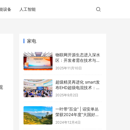
能设备
人工智能
家电
物联网开源生态进入深水
区：开发者需在技术与商
业的夹缝中寻找破局之道
2025年11月10日
超级精灵再进化 smart发
现
布EHD超级电混技术：每
一程，比增程更成
2025年9月2日
。
一叶带“百业” | 诏安单丛
荣获2024年度“大国好货·
一县一品”特色品牌
2024年12月4日