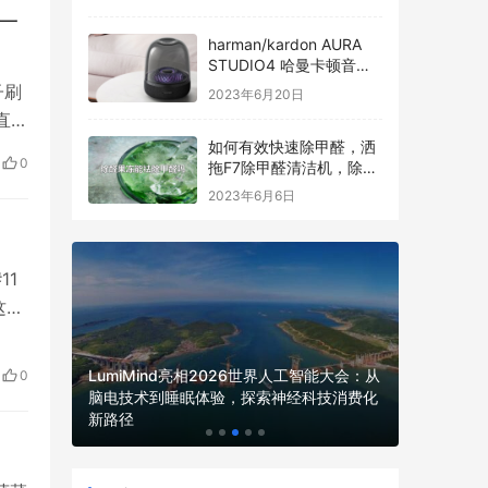
一
harman/kardon AURA
STUDIO4 哈曼卡顿音乐
琉璃四代全新发布
子刷
2023年6月20日
直播
如何有效快速除甲醛，洒
纷
0
拖F7除甲醛清洁机，除醛
一
过程看得见
2023年6月6日
11
这种
只需
独
LumiMind亮相2026世界人工智能大会：从
0
体机重磅展
脑电技术到睡眠体验，探索神经科技消费化
以太之心
理倡议
新路径
WAIC上