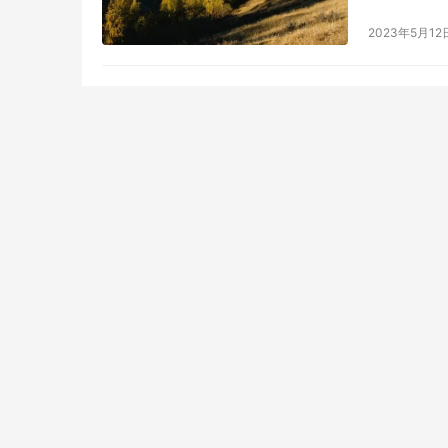
驶过的运渣
2023年5月12
小时后现场
在过斑马…