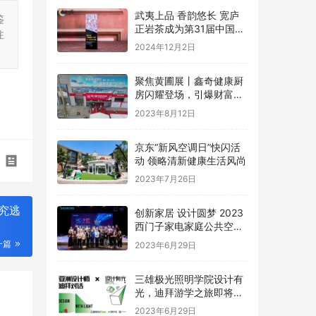
武夷上品 香韵悠长 宽庐
鉴
正岩茶成为第31届中国国
注
际广告节唯一指定茶叶品
2024年12月2日
牌
聚焦黄圃展丨鑫奇健康厨
房闪耀登场，引爆财富盛
宴
2023年8月12日
京东“新风空调日”快闪活
动 领略清新健康生活风尚
2023年7月26日
究逃
创新家居 设计圆梦 2023
西门子家电家庭公共空间
设计大赛圆满礼成
一篇
2023年6月29日
三雄极光照明学院设计有
光，迪拜游学之旅即将启
程
2023年6月29日