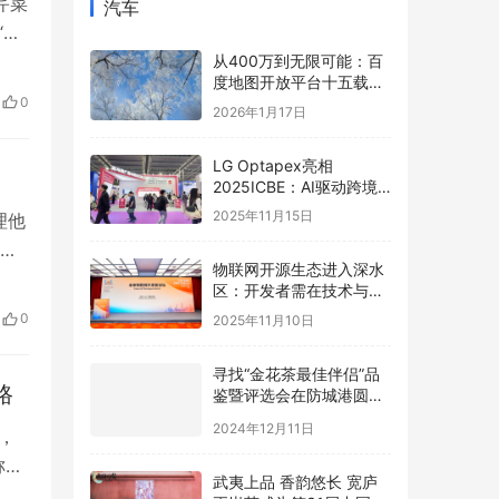
芹菜
汽车
“国
监
从400万到无限可能：百
度地图开放平台十五载，
油
0
以全栈AI能力矩阵赋能产
2026年1月17日
业智能跃迁
LG Optapex亮相
2025ICBE：AI驱动跨境
新增长，携手卖家共赢全
2025年11月15日
理他
球
管
物联网开源生态进入深水
吗？
区：开发者需在技术与商
，心
业的夹缝中寻找破局之道
0
2025年11月10日
查
寻找“金花茶最佳伴侣”品
路
鉴暨评选会在防城港圆满
举办，年度最佳配方诞生
2024年12月11日
，
称，
武夷上品 香韵悠长 宽庐
被
正岩茶成为第31届中国国