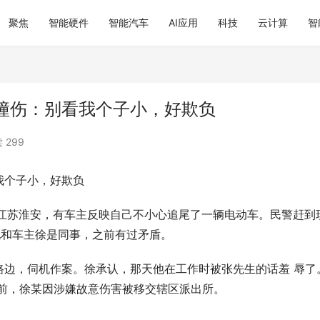
聚焦
智能硬件
智能汽车
AI应用
科技
云计算
智
撞伤：别看我个子小，好欺负
 299
我个子小，好欺负
在江苏淮安，有车主反映自己不小心追尾了一辆电动车。民警赶到
他和车主徐是同事，之前有过矛盾。
路边，伺机作案。徐承认，那天他在工作时被张先生的话羞 辱了
目前，徐某因涉嫌故意伤害被移交辖区派出所。