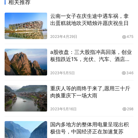
相关推荐
云南一女子在庆生途中遇车祸，拿
出蛋糕就地吹灭蜡烛许愿庆祝生日
2023年4月29日
475
a股收盘：三大股指冲高回落，创业
板指跌近1%，光伏、汽车、酒店板
块活跃
2023年5月5日
346
重庆人等的雨终于来了,愿用三十斤
肉换重庆下一场大雨
2023年5月16日
298
国内多地方的整体用电量呈现出积
极信号，中国经济正在加速复苏