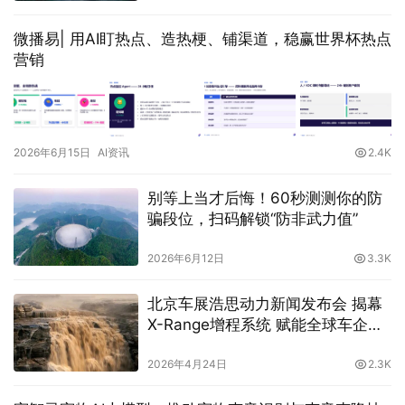
微播易| 用AI盯热点、造热梗、铺渠道，稳赢世界杯热点
营销
2026年6月15日
AI资讯
2.4K
别等上当才后悔！60秒测测你的防
骗段位，扫码解锁“防非武力值”
2026年6月12日
3.3K
北京车展浩思动力新闻发布会 揭幕
X-Range增程系统 赋能全球车企纯
电平台混动化
2026年4月24日
2.3K