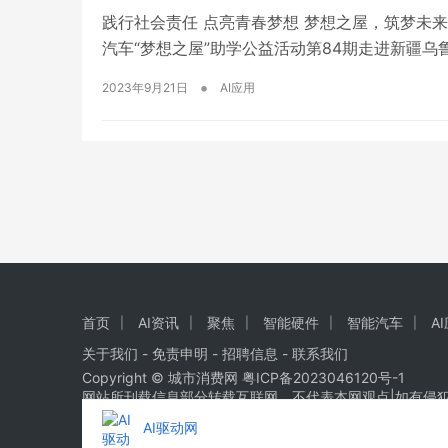
践行社会责任 点亮青春梦想 梦想之屋，筑梦未来｜
汽车“梦想之屋”助学公益活动第84期走进新疆乌
汽车、北京青少年发展基金会和新疆维吾尔自治区
•
2023年9月21日
AI应用
赠…
首页
AI资讯
聚焦
智能硬件
智能汽车
A
关于我们
-
免责申明
- 招聘信息 -
联系我们
Copyright © 城市消费网
粤ICP备2023046120号-1
网站所刊载信息部分转载互联网，不代表本网观点|如有侵
AI驱动网