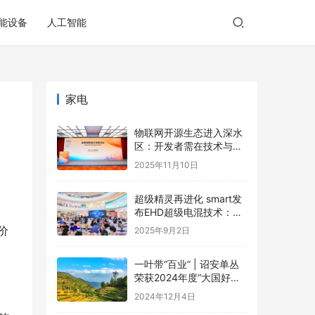
能设备
人工智能
家电
物联网开源生态进入深水
区：开发者需在技术与商
业的夹缝中寻找破局之道
2025年11月10日
超级精灵再进化 smart发
布EHD超级电混技术：每
一程，比增程更成
价
2025年9月2日
一叶带“百业” | 诏安单丛
荣获2024年度“大国好货·
一县一品”特色品牌
2024年12月4日