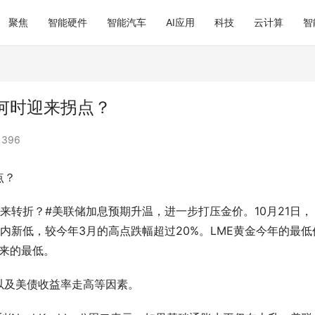
聚焦
智能硬件
智能汽车
AI应用
科技
云计算
智
何时迎来拐点？
396
点？
来转折？#美联储加息预期升温，进一步打压金价。10月21日，
逼近年内新低，较今年3月的高点跌幅超过20%。LME黄金今年的最低
以来的最低。
以及美债收益率走高等因素。