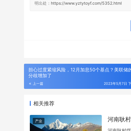
明出处：
https://www.yztytoyf.com/5352.html
担心过度紧缩风险，12月加息50个基点？美联储
分歧增加了
上一篇
2023年5月7日 下
相关推荐
以太之心牵手华为、阿里、三大运营商等
第十三届中
WAIC上共发智能体倡议
化与先进复
河南耿村
产业
河南耿村煤