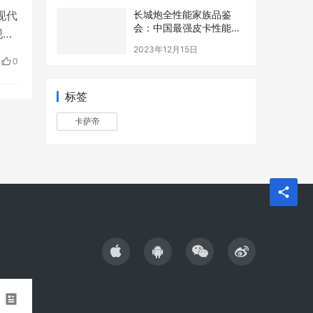
长城炮全性能家族品鉴
现代
会：中国最强皮卡性能战
现代
队实至名归
2023年12月15日
仅捐
0
标签
卡萨帝