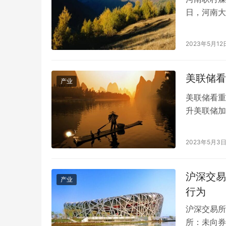
日，河南大
火情突然扩
经专家组研
2023年5月12
当前矿工正
美联储看
产业
美联储看重
升美联储加
关注的美国
息。衡量薪
2023年5月3
上一季度，
除…
沪深交易
产业
行为
沪深交易所
所：未向券