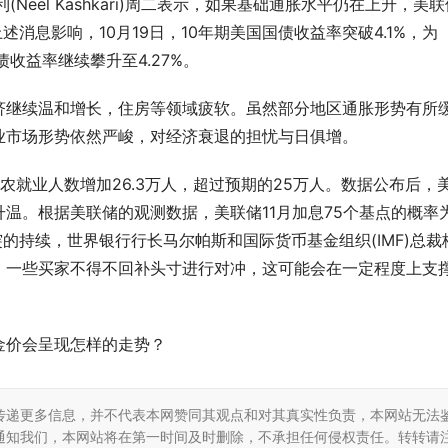
eel Kashkari)周二表示，如果基础通胀水平仍在上升，美联
述消息影响，10月19日，10年期美国国债收益率突破4.1%，为
债收益率继续攀升至4.27%。
济继续温和增长，住房等领域疲软。虽然部分地区通胀形势有所
业市场形势依然严峻，对经济衰退的担忧与日俱增。
农就业人数增加26.3万人，超过预期的25万人。数据公布后，
温。根据美联储的观测数据，美联储11月加息75个基点的概率
冲突的持续，世界银行行长马尔帕斯和国际货币基金组织(IMF)总裁
，一些买家不得不回补头寸进行对冲，这可能会在一定程度上支
金价会呈现怎样的走势？
传递更多信息，并不代表本网赞同其观点和对其真实性负责，本网站无法
通知我们，本网站将在第一时间及时删除，不承担任何侵权责任。转转请