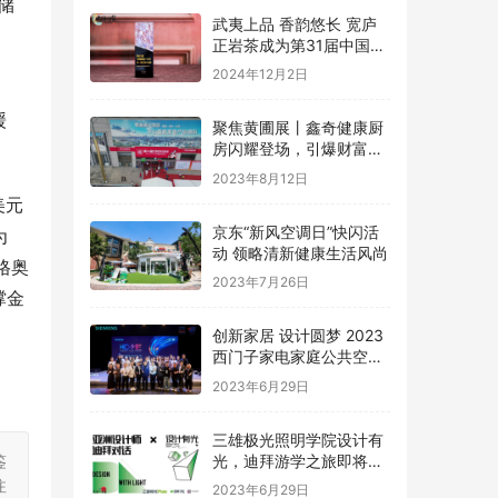
储
武夷上品 香韵悠长 宽庐
正岩茶成为第31届中国国
际广告节唯一指定茶叶品
2024年12月2日
牌
缓
聚焦黄圃展丨鑫奇健康厨
房闪耀登场，引爆财富盛
宴
2023年8月12日
美元
京东“新风空调日”快闪活
为
动 领略清新健康生活风尚
格奥
2023年7月26日
撑金
创新家居 设计圆梦 2023
西门子家电家庭公共空间
设计大赛圆满礼成
2023年6月29日
三雄极光照明学院设计有
光，迪拜游学之旅即将启
鉴
程
注
2023年6月29日