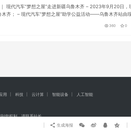
 现代汽车“梦想之屋”走进新疆乌鲁木齐 – 2023年9月20日，
鲁木齐； – 现代汽车“梦想之屋”助学公益活动——乌鲁木齐站由
青少年发展基金会携手共创，本次“梦想之屋”助学公益活动不
360
0
I应用
科技
云计算
智能设备
人工智能
犯到您权利，请联系站长
生成海报