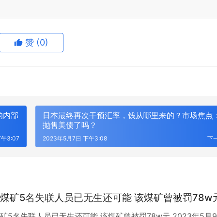
赞
(0)
的内部
日本最终再次干预汇率，钱从哪里来的？市场焦点
抛售美债了吗？
午3:07
2023年5月7日 下午3:08
下
欧新能源汽车及具身机器人轻量
合材料创新国际峰会
成都小火科技：专业的软件定制开
煤矿5名失联人员已无生还可能 该煤矿曾被罚78w
矿5名失联人员已无生还可能 该煤矿曾被罚78w元 2023年5月9