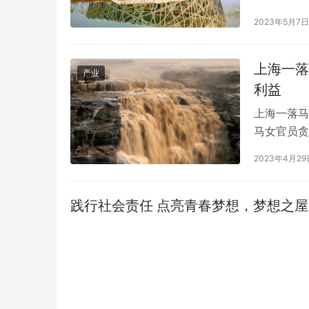
内交易所窗
2023年5月7日
交所表示，
报道，该消
市场化、…
上海一落
产业
利益
上海一落马
马女官员贪
下简称上海
2023年4月29
党委书记、
年，被告人
践行社会责任 点亮青春梦想，梦想之屋