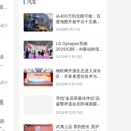
汽车
晨
来，
从400万到无限可能：百
度地图开放平台十五载，
续，
0
以全栈AI能力矩阵赋能产
…
2026年1月17日
业智能跃迁
LG Optapex亮相
2025ICBE：AI驱动跨境
新增长，携手卖家共赢全
走
2025年11月15日
球
切
物联网开源生态进入深水
加
区：开发者需在技术与商
低于
业的夹缝中寻找破局之道
0
2025年11月10日
剔
寻找“金花茶最佳伴侣”品
易
鉴暨评选会在防城港圆满
举办，年度最佳配方诞生
2024年12月11日
易
武夷上品 香韵悠长 宽庐
“境
正岩茶成为第31届中国国