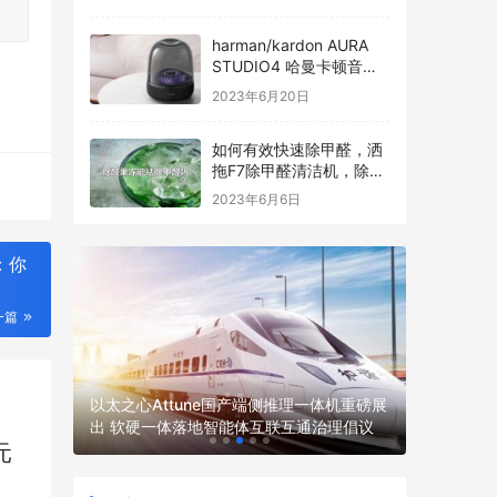
harman/kardon AURA
STUDIO4 哈曼卡顿音乐
琉璃四代全新发布
2023年6月20日
如何有效快速除甲醛，洒
拖F7除甲醛清洁机，除醛
过程看得见
2023年6月6日
：你
一篇
LumiMi
以太之心Attune国产端侧推理一体机重磅展
脑电技术
发服务商
出 软硬一体落地智能体互联互通治理倡议
新路径
元