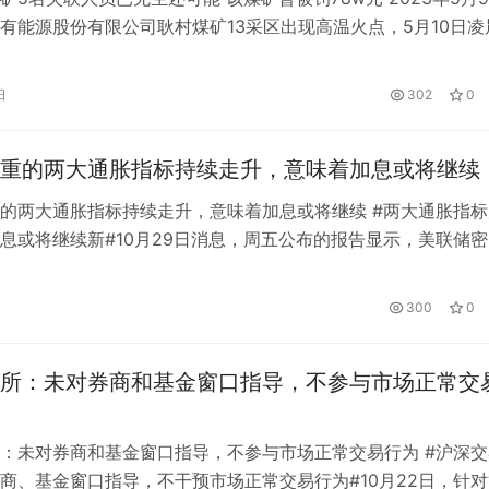
有能源股份有限公司耿村煤矿13采区出现高温火点，5月10日凌
大，导致现场5名人员失联。从9日13点39分13采区发生火情以
判，共有5名失联人员，现已无生还可能。目前采区火情依然持
日
302
0
抓紧用砌块砖将通风口进行封堵，采用密闭窒息方法，达到灭火
重的两大通胀指标持续走升，意味着加息或将继续
的两大通胀指标持续走升，意味着加息或将继续 #两大通胀指标
息或将继续新#10月29日消息，周五公布的报告显示，美联储密
两项重要通胀指标稳步上升，凸显持续的压力将使央行继续大幅
资和福利的广义指标就业成本指数(ECI)第三季度上涨1.2%，略
日
300
0
但仍处于历史高位。 美联储看重的潜在通胀指标之一——9月份
所：未对券商和基金窗口指导，不参与市场正常交
：未对券商和基金窗口指导，不参与市场正常交易行为 #沪深交
商、基金窗口指导，不干预市场正常交易行为#10月22日，针对