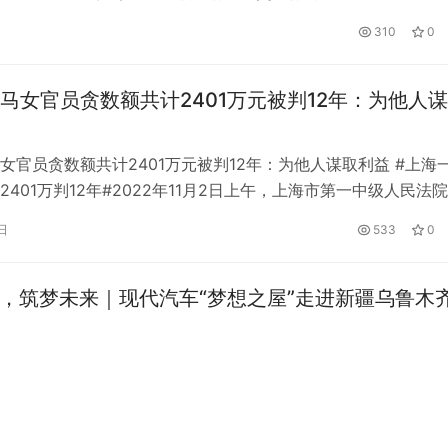
口指导券商、基金交易”的相关报道，上交所和深交所先后回应
310
0
本所关注到近期有关于交易所对券商、基金等市场机构进行指导
息不属实。上交所始终遵循“建制度、不干预、零容忍”方针，坚
马女官员贪数额共计2401万元被判12年：为他人
女官员贪数额共计2401万元被判12年：为他人谋取利益 #上海
2401万判12年#2022年11月2日上午，上海市第一中级人民法院
一中院)公开宣判上海市奉贤区原副区长、上海市公安局奉贤分
日
533
0
局长唐丽娜受贿案。上海市一中院经审理查明，2007年至2021
唐丽娜利用担任上海市公安局杨浦分局政委、上海市奉贤…
，筑梦未来｜现代汽车“梦想之屋”走进新疆乌鲁木