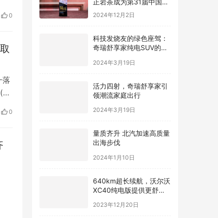
。上
际广告节唯一指定茶叶品
2024年12月2日
0
牌
的
持
科技发烧友的绿色座驾：
奇瑞舒享家纯电SUV的智
谋取
能互联魅力
2024年3月19日
一落
活力四射，奇瑞舒享家引
(以
领潮流家庭出行
局原
2024年3月19日
0
量质齐升 北汽加速高质量
出海步伐
齐
2024年1月10日
640km超长续航，沃尔沃
XC40纯电版提供更舒适
驾驶体验
2023年12月20日