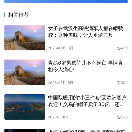
相关推荐
女子在武汉坐高铁满车人都在啃鸭
脖：这种美味，让人垂涎三尺
2023年5月16日
499
青岛6岁男孩坠井不幸身亡,事情真
相令人痛心!
2023年5月18日
394
中国取暖用的“小三件套”受欧洲客户
欢迎！义乌的帽子卖了30亿，还需
要空运加急
2023年5月3日
376
上海：到2025年，新增城市物流车