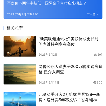
再次创下两年半新低，国际金价何时迎来拐点？
2023年5月7日 下午3:07
下一篇
相关推荐
“新美联储通讯社”:美联储或更长时
间内维持利率在高位
2023年5月2日
297
网传公职人员妻子200万转卖购房资
格 已介入调查
2023年5月14日
300
北漂骑手月入2万给家里买138平新
房：送外卖5年零投诉！奋斗精神感
染网友