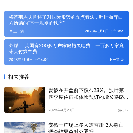
梅德韦杰夫阐述了对国际形势的五点看法，呼吁摒弃西
方所谓的“基于规则的秩序”
上一篇
2023年5月6日 下午3:59
外媒： 英国有200多万户家庭拖欠电费，一百多万家庭
未支付煤气费
2023年5月6日 下午4:00
下一篇
相关推荐
爱彼在开盘前下跌4.23%。预计第
四季度住宿和体验预订的增长将略
有放缓
2023年4月29日
317
安徽一广场上多人遭雷击 2人身亡
调查结果会对外通报