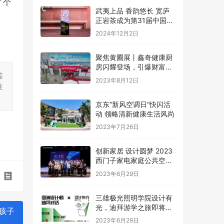
了个
武夷上品 香韵悠长 宽庐
正岩茶成为第31届中国国
际广告节唯一指定茶叶品
2024年12月2日
牌
聚焦黄圃展丨鑫奇健康厨
房闪耀登场，引爆财富盛
鉴
宴
2023年8月12日
注
京东“新风空调日”快闪活
动 领略清新健康生活风尚
2023年7月26日
创新家居 设计圆梦 2023
西门子家电家庭公共空间
设计大赛圆满礼成
2023年6月29日
三雄极光照明学院设计有
光，迪拜游学之旅即将启
孩子
程
2023年6月29日