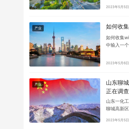
退休八年后
2023年5月5日
宝成涉嫌严
开资料显示
历。19…
如何收集
产业
如何收集wi
中输入一个
该机制，商
下面介绍如
2023年5月6日
品的名称参
山东聊城
产业
正在调查
山东一化工
聊城高新区
专业力量现
2023年5月5日
伤，1人失