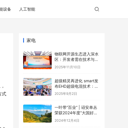
能设备
人工智能
家电
物联网开源生态进入深水
区：开发者需在技术与商
业的夹缝中寻找破局之道
2025年11月10日
超级精灵再进化 smart发
止，
布EHD超级电混技术：每
一程，比增程更成
方式
2025年9月2日
一叶带“百业” | 诏安单丛
荣获2024年度“大国好货·
一县一品”特色品牌
2024年12月4日