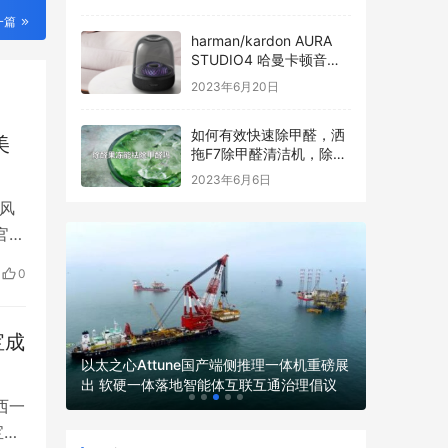
一篇
harman/kardon AURA
STUDIO4 哈曼卡顿音乐
琉璃四代全新发布
2023年6月20日
如何有效快速除甲醛，洒
美
拖F7除甲醛清洁机，除醛
过程看得见
2023年6月6日
风
官员
消
0
月以
三…
宝成
LumiMi
以太之心Attune国产端侧推理一体机重磅展
脑电技术
发服务商
出 软硬一体落地智能体互联互通治理倡议
新路径
西一
宝成