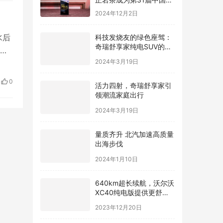
爆
际广告节唯一指定茶叶品
2024年12月2日
牌
水后
科技发烧友的绿色座驾：
奇瑞舒享家纯电SUV的智
联1
能互联魅力
2024年3月19日
找
0
活力四射，奇瑞舒享家引
领潮流家庭出行
2024年3月19日
量质齐升 北汽加速高质量
出海步伐
2024年1月10日
640km超长续航，沃尔沃
XC40纯电版提供更舒适
驾驶体验
2023年12月20日