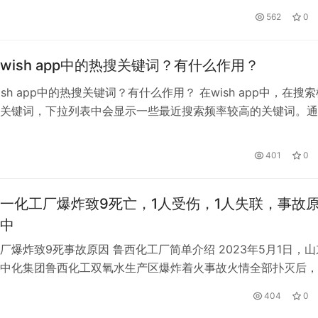
被免职。五月四日，秦风。com报道榆林市人大常委会原副主
562
0
重违纪违法，目前正接受陕西省纪委监委纪律审查和监察调查。
，郭宝成，男，汉族，1955年9月出生，陕西定边人，研究生学
wish app中的热搜关键词？有什么作用？
sh app中的热搜关键词？有什么作用？ 在wish app中，在搜
关键词，下拉列表中会显示一些最近搜索频率较高的关键词。通
家可以发现全球用户的近期购物趋势，为店铺运营提供正面指导
何收集wish的热搜关键词，以及它们的作用。 1.竞争对手或类
401
0
考。有工具可以查看他们的流量入口，适当的筛选自己产品的…
一化工厂爆炸致9死亡，1人受伤，1人失联，事故
中
厂爆炸致9死事故原因 鲁西化工厂简单介绍 2023年5月1日，山
中化集团鲁西化工双氧水生产区爆炸着火事故火情全部扑灭后，
场搜救，陆续又发现4名遇难人员。事故共造成9人死亡，1人受
404
0
联。目前，正在有序开展现场处置和善后工作。 2023年5月1日