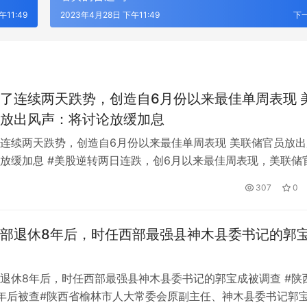
午11:49
2023年4月28日 下午11:49
下
了连续两天跌势，创造自6月份以来最佳单周表现 
放出风声：将讨论放缓加息
连续两天跌势，创造自6月份以来最佳单周表现 美联储官员放出
放缓加息 #美股逆转两日连跌，创6月以来最佳周表现，美联储
论放缓加息#当地时间10月21日，受美联储可能放缓加息步伐的
307
0
股低开高走。截至收盘，三大股指结束了两天连跌，终于录得6
周表现。截至收盘，道指上涨2.47%，本周上涨4.89%，连续第
部退休8年后，时任西部最强县神木县委书记的郭
欧新能源汽车及具身机器人轻量
合材料创新国际峰会
成都小火科技：专业的软件定制开
退休8年后，时任西部最强县神木县委书记的郭宝成被调查 #陕
年后被查#陕西省榆林市人大常委会原副主任、神木县委书记郭