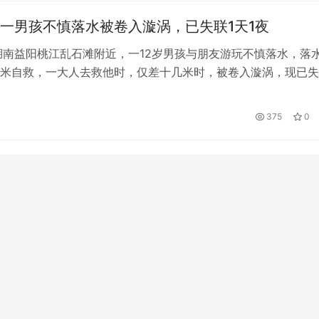
山东聊城鲁西化工双氧水新材料科技有限公司1号双氧水装置发生
一男孩不慎落水被卷入漩涡，已失联1天1夜
湖南益阳桃江乱石滩附近，一12岁男孩与朋友游玩不慎落水，落
米自救，一大人去救他时，仅差十几米时，被卷入漩涡，现已失
发后，当地出动救援队搜寻未果。4日，当地应急局表示位置已
没消息。
375
0