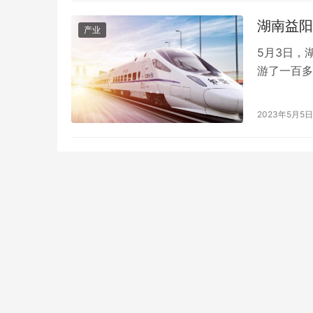
36分许，
炸…
湖南益阳
产业
5月3日，
游了一百多
天1夜。事
到，目前还
2023年5月5日