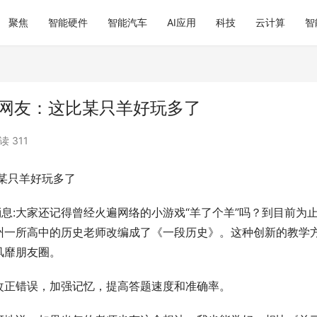
聚焦
智能硬件
智能汽车
AI应用
科技
云计算
智
 网友：这比某只羊好玩多了
读 311
某只羊好玩多了
消息:大家还记得曾经火遍网络的小游戏“羊了个羊”吗？到目前为
州一所高中的历史老师改编成了《一段历史》。这种创新的教学
风靡朋友圈。
改正错误，加强记忆，提高答题速度和准确率。