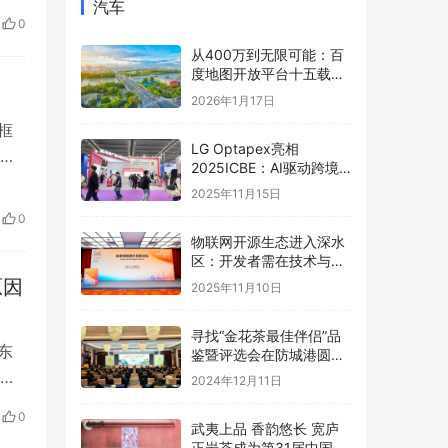
汽车
任郭
0
 公
从400万到无限可能：百
度地图开放平台十五载，
以全栈AI能力矩阵赋能产
2026年1月17日
业智能跃迁
索框
LG Optapex亮相
过
2025ICBE：AI驱动跨境
。
新增长，携手卖家共赢全
2025年11月15日
球
似产
0
物联网开源生态进入深水
区：开发者需在技术与商
业的夹缝中寻找破局之道
原因
2025年11月10日
寻找“金花茶最佳伴侣”品
东
鉴暨评选会在防城港圆满
举办，年度最佳配方诞生
经
2024年12月11日
0
8时
武夷上品 香韵悠长 宽庐
正岩茶成为第31届中国国