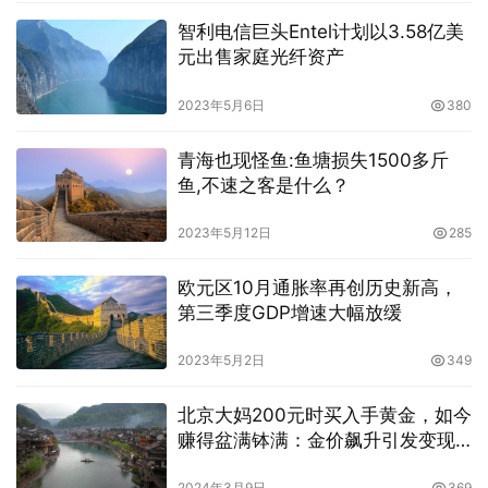
智利电信巨头Entel计划以3.58亿美
元出售家庭光纤资产
2023年5月6日
380
青海也现怪鱼:鱼塘损失1500多斤
鱼,不速之客是什么？
2023年5月12日
285
欧元区10月通胀率再创历史新高，
第三季度GDP增速大幅放缓
2023年5月2日
349
北京大妈200元时买入手黄金，如今
赚得盆满钵满：金价飙升引发变现
热潮
2024年3月9日
369