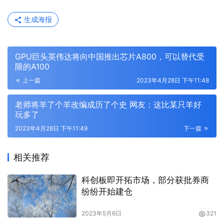
生成海报
GPU巨头英伟达将向中国推出芯片A800，可以替代受
限的A100
上一篇
2023年4月28日 下午11:48
老师将羊了个羊改编成历了个史 网友：这比某只羊好
玩多了
2023年4月28日 下午11:49
下一篇
相关推荐
科创板即开拓市场，部分获批券商
纷纷开始建仓
2023年5月6日
321