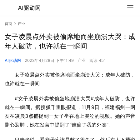
首页
产业
女子凌晨点外卖被偷席地而坐崩溃大哭：成
年人破防，也许就在一瞬间
AI驱动网
2023年4月28日 下午11:49
产业
阅读 451
女子凌晨点外卖被偷席地而坐崩溃大哭：成年人破防，
也许就在一瞬间
#女子凌晨外卖被偷坐地崩溃大哭#成年人破防，也许
就在一瞬间。据搜狐千里眼报道，11月9日，福建福州一网
友在凌晨3点捕捉到一女子坐在地上哭泣的视频。她的声音
撕心裂肺，她在发言中提到了“谁偷了我的外卖”。
目击者说，看样子应该是憋了很久了。然后有人下楼说