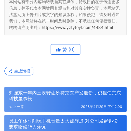
本网站有部分内容均转载自其它媒体，转载目的在于传递更多
信息，并不代表本网赞同其观点和对其真实性负责，本网站无
法鉴别所上传图片或文字的知识版权，如果侵犯，请及时通知
我们，本网站将在第一时间及时删除，不承担任何侵权责任。
转转请注明出处：
https://www.yztytoyf.com/4484.html
赞
(0)
生成海报
刘强东一年内三次转让所持京东产发股份，仍担任京东
科技董事长
上一篇
2023年4月29日 下午2:00
员工午休时间玩手机音量太大被辞退 对公司发起诉讼
要求赔偿15万余元