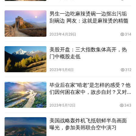
男生一边吃麻辣烫碗一边抠出污垢
刮碗边 网友：这就是麻辣烫的精髓
2023年4月29日
314
美股开盘：三大指数集体高开，热
门中概股走低
2023年5月6日
312
毕业后在家“啃老”是怎样的感受？他
们因何困在家中，故步自封？又对
未来有何规划？
2023年5月12日
343
美国战略轰炸机飞抵朝鲜半岛画面
曝光，参加美韩联合空中演习