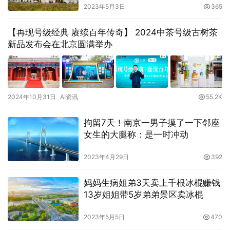
2023年5月3日
365
【再现号级经典 赓续百年传奇】 2024中茶号级古树茶
新品发布会在北京圆满举办
2024年10月31日
AI资讯
55.2K
拘留7天！南京一男子摸了一下邻座
女生的大腿称：是一时冲动
2023年4月29日
392
妈妈生病姐弟3天卖上千根冰棍赚钱
13岁姐姐带5岁弟弟景区卖冰棍
2023年5月5日
470