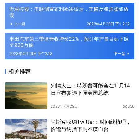
野村控股：美联储宣布利率决议后，美股反弹步骤或放
缓
上一篇
2023年4月29日 下午2:12
丰田汽车第三季度营收增长22%，预计年产量目标下调
至920万辆
2023年4月29日 下午2:13
下一篇
相关推荐
知情人士：特朗普可能会在11月14
日宣布参选下届美国总统
2023年4月29日
356
马斯克收购Twitter：时间线梳理，
恰逢与纳指下泻不谋而合