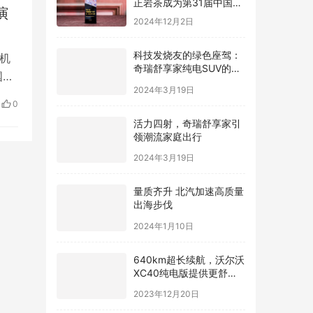
正岩茶成为第31届中国国
演
际广告节唯一指定茶叶品
2024年12月2日
牌
科技发烧友的绿色座驾：
机
奇瑞舒享家纯电SUV的智
国战
能互联魅力
2024年3月19日
空中
0
部海
活力四射，奇瑞舒享家引
领潮流家庭出行
2024年3月19日
量质齐升 北汽加速高质量
出海步伐
2024年1月10日
640km超长续航，沃尔沃
XC40纯电版提供更舒适
驾驶体验
2023年12月20日