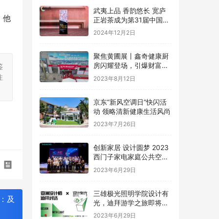
武夷上品 香韵悠长 宽庐
，他
正岩茶成为第31届中国国
际广告节唯一指定茶叶品
2024年12月2日
牌
聚焦黄圃展丨鑫奇健康厨
房闪耀登场，引爆财富盛
鉴
宴
注
2023年8月12日
京东“新风空调日”快闪活
动 领略清新健康生活风尚
2023年7月26日
创新家居 设计圆梦 2023
西门子家电家庭公共空间
设计大赛圆满礼成
2023年6月29日
三雄极光照明学院设计有
：及
光，迪拜游学之旅即将启
程
2023年6月29日