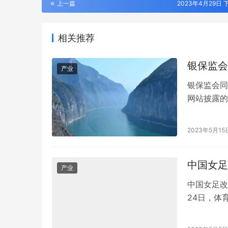
上一篇
2023年4月29日 下
相关推荐
银保监会
产业
银保监会同
网站披露的
司、辽宁太
上述两家银
2023年5月15
时向银保监
成了辽阳农
中国女足
产业
中国女足改
以太之心牵手华为、阿里、三大运营商等
第十三届中
WAIC上共发智能体倡议
化与先进复
24日，体
方案(202
中国女子足