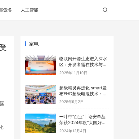
能设备
人工智能
家电
受
物联网开源生态进入深水
区：开发者需在技术与商
业的夹缝中寻找破局之道
2025年11月10日
超级精灵再进化 smart发
布EHD超级电混技术：每
一程，比增程更成
2025年9月2日
国
一叶带“百业” | 诏安单丛
荣获2024年度“大国好货·
化
一县一品”特色品牌
2024年12月4日