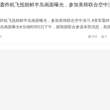
念…
轰炸机飞抵朝鲜半岛画面曝光，参加美韩联合空中
炸机飞抵朝鲜半岛画面曝光，参加美韩联合空中演习 #美军轰炸
岛画面曝光#当地时间5日下午，据韩国联合参谋本部消息，美
-1B自2017年12月以来首次飞赴朝鲜半岛，参加美韩大规模联合
日
355
0
，当天11时32分至11时59分，韩国军方还监测到朝鲜向半岛西
枚短程导弹。