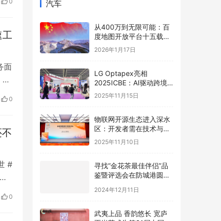
0
汽车
从400万到无限可能：百
速工
度地图开放平台十五载，
以全栈AI能力矩阵赋能产
2026年1月17日
业智能跃迁
务面
LG Optapex亮相
，
2025ICBE：AI驱动跨境
，
新增长，携手卖家共赢全
2025年11月15日
0
球
拟投
物联网开源生态进入深水
区：开发者需在技术与商
还不
业的夹缝中寻找破局之道
2025年11月10日
 #
寻找“金花茶最佳伴侣”品
鉴暨评选会在防城港圆满
晚
举办，年度最佳配方诞生
惊
2024年12月11日
0
武夷上品 香韵悠长 宽庐
夜