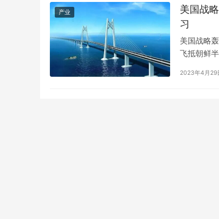
晚。看着纪
美国战略
产业
习
美国战略轰
飞抵朝鲜半
略轰炸机B
2023年4月29
演习。此外
域发射了4