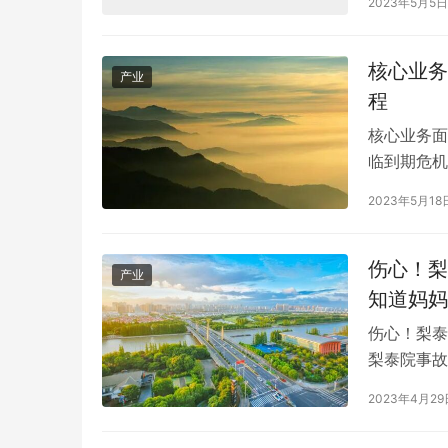
2023年5月5日
国女足将力
核心业务
产业
程
核心业务面
临到期危机
0.08，0.
2023年5月18
0.25%
资177.4
伤心！梨
产业
知道妈妈
伤心！梨泰
梨泰院事故
已经过去了
2023年4月29
之中。我听
场，想最后