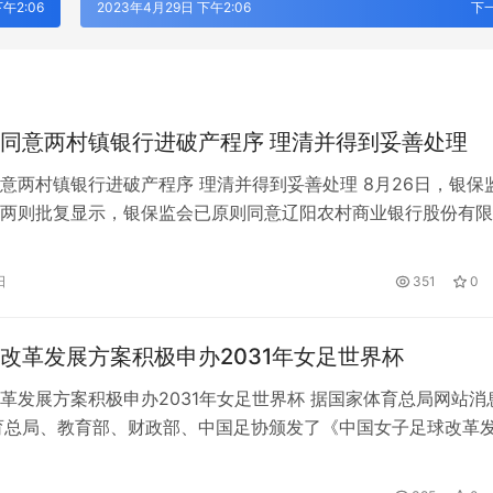
午2:06
2023年4月29日 下午2:06
下
同意两村镇银行进破产程序 理清并得到妥善处理
意两村镇银行进破产程序 理清并得到妥善处理 8月26日，银保
两则批复显示，银保监会已原则同意辽阳农村商业银行股份有限
子河村镇银行股份有限公司进入破产程序。批复称，银保监会要
行应严格按照有关法律法规要求开展后续工作，如遇重大情况，
日
351
0
会报告。 7月2日，沈阳农商行、辽阳农商行发布公告称，已顺
…
改革发展方案积极申办2031年女足世界杯
革发展方案积极申办2031年女足世界杯 据国家体育总局网站消
欧新能源汽车及具身机器人轻量
合材料创新国际峰会
成都小火科技：专业的软件定制开
育总局、教育部、财政部、中国足协颁发了《中国女子足球改革
2-2035年)》 (以下简称《方案》 )。 《方案》年，提出到2035
球实现全面发展。 此外，中国还将积极申办2031年女足世界杯