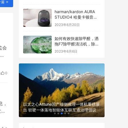
一篇
harman/kardon AURA
STUDIO4 哈曼卡顿音乐
琉璃四代全新发布
2023年6月20日
如何有效快速除甲醛，洒
拖F7除甲醛清洁机，除醛
监会
过程看得见
2023年6月6日
公
求
及
0
利完
LumiMi
息，
以太之心Attune国产端侧推理一体机重磅展
脑电技术
发服务商
出 软硬一体落地智能体互联互通治理倡议
发展
新路径
年，
，中