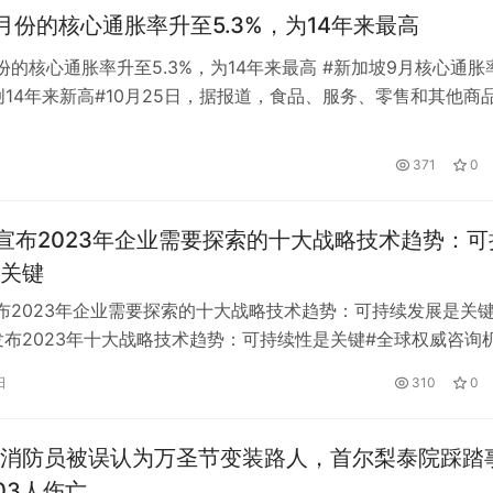
月份的核心通胀率升至5.3%，为14年来最高
份的核心通胀率升至5.3%，为14年来最高 #新加坡9月核心通胀
，创14年来新高#10月25日，据报道，食品、服务、零售和其他商
上涨，推动新加坡9月份的核心通胀率达到5.3%，高于8月份的
创下至少14年来的新高。新加坡金融管理局和贸工部周二(10月25日
371
0
明显示，9月整体通胀率维持在7.5%。与8月…
ner宣布2023年企业需要探索的十大战略技术趋势：可
关键
er宣布2023年企业需要探索的十大战略技术趋势：可持续发展是关
ner发布2023年十大战略技术趋势：可持续性是关键#全球权威咨询
r今天发布了2023年企业需要探索的十大战略技术趋势。Gartner杰
日
310
0
Frances Karamouzis表示:“为了在经济动荡时期提高企业机
首席信息官和IT高管…
消防员被误认为万圣节变装路人，首尔梨泰院踩踏
03人伤亡