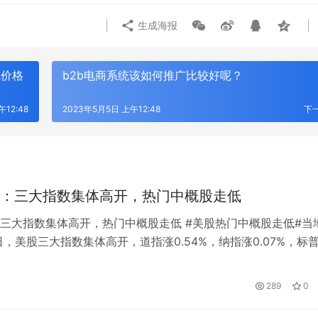
生成海报
气价格
b2b电商系统该如何推广比较好呢？
12:48
2023年5月5日 上午12:48
下
：三大指数集体高开，热门中概股走低
三大指数集体高开，热门中概股走低 #美股热门中概股走低#当
4日，美股三大指数集体高开，道指涨0.54%，纳指涨0.07%，标
以太之心Attune国产端侧推理一
.42%上涨。 Vaxcyte升高68%以上，肺炎球菌结合疫苗1/2期达
技：专业的软件定制开发服务商
出 软硬一体落地智能体互联互通治
药目标。 人气中概数集体下跌，拼多多下跌超过18%，京东下
289
0
里巴巴下跌12%，尼奥、小鹏汽车超过10%…