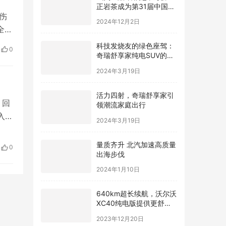
正岩茶成为第31届中国国
伤
际广告节唯一指定茶叶品
2024年12月2日
牌
全对
人死
科技发烧友的绿色座驾：
0
奇瑞舒享家纯电SUV的智
10
能互联魅力
2024年3月19日
活力四射，奇瑞舒享家引
 回
领潮流家庭出行
入境
2024年3月19日
，平
量质齐升 北汽加速高质量
0
出海步伐
…
2024年1月10日
640km超长续航，沃尔沃
XC40纯电版提供更舒适
驾驶体验
2023年12月20日