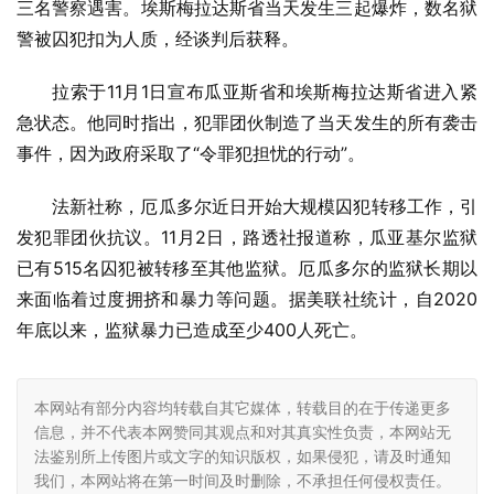
三名警察遇害。埃斯梅拉达斯省当天发生三起爆炸，数名狱
警被囚犯扣为人质，经谈判后获释。
拉索于11月1日宣布瓜亚斯省和埃斯梅拉达斯省进入紧
急状态。他同时指出，犯罪团伙制造了当天发生的所有袭击
事件，因为政府采取了“令罪犯担忧的行动”。
法新社称，厄瓜多尔近日开始大规模囚犯转移工作，引
发犯罪团伙抗议。11月2日，路透社报道称，瓜亚基尔监狱
已有515名囚犯被转移至其他监狱。厄瓜多尔的监狱长期以
来面临着过度拥挤和暴力等问题。据美联社统计，自2020
年底以来，监狱暴力已造成至少400人死亡。
本网站有部分内容均转载自其它媒体，转载目的在于传递更多
信息，并不代表本网赞同其观点和对其真实性负责，本网站无
法鉴别所上传图片或文字的知识版权，如果侵犯，请及时通知
我们，本网站将在第一时间及时删除，不承担任何侵权责任。