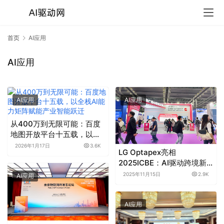
首页
AI应用
AI应用
AI应用
AI应用
从400万到无限可能：百度
地图开放平台十五载，以全
栈AI能力矩阵赋能产业智能
2026年1月17日
3.6K
LG Optapex亮相
跃迁
2025ICBE：AI驱动跨境新
增长，携手卖家共赢全球
2025年11月15日
2.9K
AI应用
AI应用