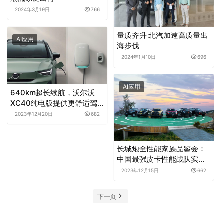
2024年3月19日
766
量质齐升 北汽加速高质量出
AI应用
海步伐
2024年1月10日
696
AI应用
640km超长续航，沃尔沃
XC40纯电版提供更舒适驾
驶体验
2023年12月20日
682
长城炮全性能家族品鉴会：
中国最强皮卡性能战队实至
名归
2023年12月15日
662
下一页