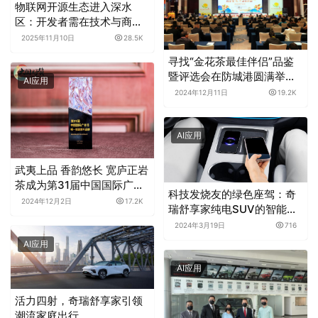
物联网开源生态进入深水
区：开发者需在技术与商业
的夹缝中寻找破局之道
2025年11月10日
28.5K
寻找“金花茶最佳伴侣”品鉴
暨评选会在防城港圆满举
AI应用
办，年度最佳配方诞生
2024年12月11日
19.2K
AI应用
武夷上品 香韵悠长 宽庐正岩
茶成为第31届中国国际广告
科技发烧友的绿色座驾：奇
节唯一指定茶叶品牌
2024年12月2日
17.2K
瑞舒享家纯电SUV的智能互
联魅力
2024年3月19日
716
AI应用
AI应用
活力四射，奇瑞舒享家引领
潮流家庭出行