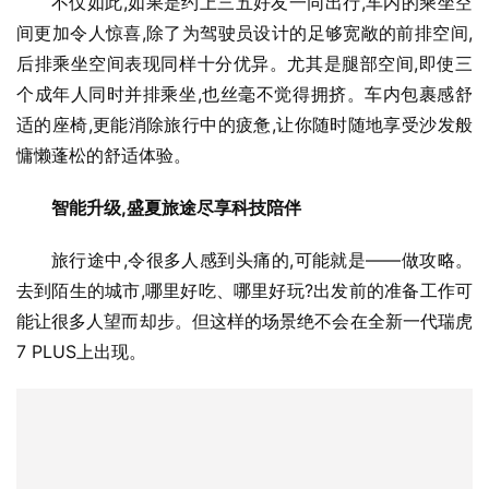
不仅如此,如果是约上三五好友一同出行,车内的乘坐空
间更加令人惊喜,除了为驾驶员设计的足够宽敞的前排空间,
后排乘坐空间表现同样十分优异。尤其是腿部空间,即使三
个成年人同时并排乘坐,也丝毫不觉得拥挤。车内包裹感舒
适的座椅,更能消除旅行中的疲惫,让你随时随地享受沙发般
慵懒蓬松的舒适体验。
智能升级,盛夏旅途尽享科技陪伴
旅行途中,令很多人感到头痛的,可能就是——做攻略。
去到陌生的城市,哪里好吃、哪里好玩?出发前的准备工作可
能让很多人望而却步。但这样的场景绝不会在全新一代瑞虎
7 PLUS上出现。