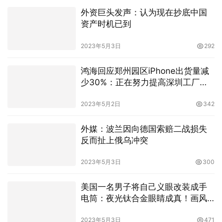
外资巨头发声：认为现在抄底中国
资产时机已到
2023年5月3日
292
鸿海回应郑州园区iPhone出货量减
少30%：正在努力提高深圳工厂的
iPhone产量
2023年5月2日
342
外媒：波兰因向德国索赔二战损失
反而扯上俄乌冲突
2023年5月3日
300
美国一名男子将自己义眼改装成手
电筒：夜光钛合金眼睛成真！画风
吓人
2023年5月3日
471