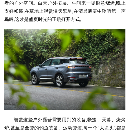
者的户外空间。白天户外拓展、午间来一场惬意烧烤,晚上
支好帐篷,在草地上观赏漫天繁星,在清晨薄雾中聆听第一声
鸟叫,这才是盛夏时光的正确打开方式。
细数这些户外露营需要用到的装备,帐篷、天幕、烧烤
炉,甚至是全套的钓鱼装备、运动套装,每一个“大块头”,都是