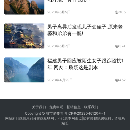
2023年5月5日
305
男子离异后发现儿子变侄子,原来老
婆和弟弟有一腿!
2023年5月7日
374
福建男子回应被陌生女子跟踪骚扰1
年 网友：质疑这是剧本
2023年4月29日
452
关于我们
-
免责申明
- 招聘信息 -
联系我们
Copyright © 城市消费网
粤ICP备2023046120号-1
网站所刊载信息部分转载互联网，不代表本网观点|如有侵犯到您权利，请联系
站长