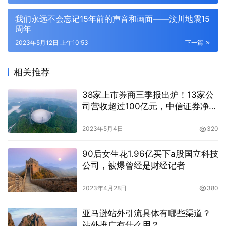
我们永远不会忘记15年前的声音和画面——汶川地震15
周年
2023年5月12日 上午10:53
下一篇
相关推荐
38家上市券商三季报出炉！13家公
司营收超过100亿元，中信证券净利
润超过100亿元
2023年5月4日
320
90后女生花1.96亿买下a股国立科技
公司，被爆曾经是财经记者
2023年4月28日
380
亚马逊站外引流具体有哪些渠道？
站外推广有什么用？