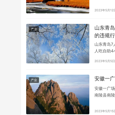
务院互联网
管部门罚了
2023年5月12
店，去年十
山东青岛
产业
的违规行
山东青岛7
人吃自助4
餐厅吃饭，
2023年5月5日
吃的很多，
300多只
没…
安徽一广
产业
安徽一广场
南陵县南陵
视频显示，
进行了检查
2023年5月15