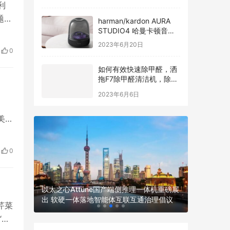
利
题为
harman/kardon AURA
STUDIO4 哈曼卡顿音乐
委
琉璃四代全新发布
力应
2023年6月20日
0
定:
如何有效快速除甲醛，洒
拖F7除甲醛清洁机，除醛
过程看得见
2023年6月6日
美国
上周
汽
0
史
LumiMi
以太之心Attune国产端侧推理一体机重磅展
脑电技术
发服务商
出 软硬一体落地智能体互联互通治理倡议
芹菜
新路径
“国