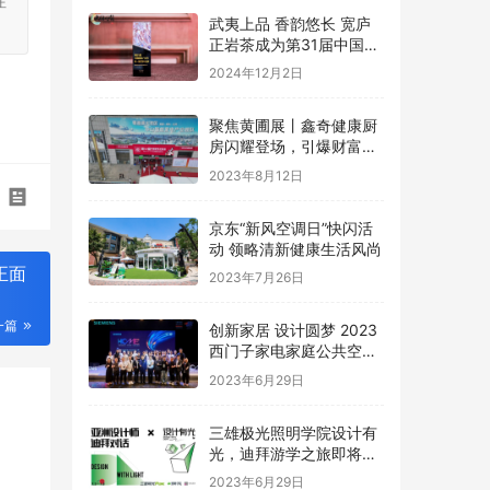
注
武夷上品 香韵悠长 宽庐
正岩茶成为第31届中国国
际广告节唯一指定茶叶品
2024年12月2日
牌
聚焦黄圃展丨鑫奇健康厨
房闪耀登场，引爆财富盛
宴
2023年8月12日
京东“新风空调日”快闪活
动 领略清新健康生活风尚
正面
2023年7月26日
一篇
创新家居 设计圆梦 2023
西门子家电家庭公共空间
设计大赛圆满礼成
2023年6月29日
三雄极光照明学院设计有
光，迪拜游学之旅即将启
程
2023年6月29日