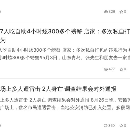
+督查平台”反映，陕西榆林的一家个体户卖了5斤芹菜后被市场
6.6万元，督查组对此展开调查走访。 罗某夫妇经营一家蔬菜粮
日
326
0
月的一天，他们购进7斤芹菜。当地市场监管部门提取2斤…
7人吃自助4小时炫300多个螃蟹 店家：多次私自
为
人吃自助4小时炫300多个螃蟹 店家：多次私自打包的违规行为 #
小时炫300多个螃蟹#5月3日，山东青岛。张先生和朋友去一家
蟹壳摆满桌子引人注目。张先生介绍，当时有7个朋友。平时大
477
0
所以一般都选择食堂，吃了四个小时。他们吃了80多碗杨志吗
螃蟹，四五十盒榴莲、甜虾和生鱼片。他们也吃了很多，小龙虾也
场上多人遭雷击 2人身亡 调查结果会对外通报
上多人遭雷击 2人身亡 调查结果会对外通报 8月26日晚，安徽
广场上，数名市民遭遇雷击，当地公安消防已介入处置。多段网
在一个广场上，有两人躺在一摊浅水中没有动静，医护人员对两
，随后民警也赶到现场进行处置。 网友称，事发地点在安徽芜
日
360
0