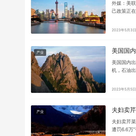
外媒：美联
己政策正在
《如何避免
员会副主席
2023年5月3
对新冠肺炎
加…
美国国内
产业
美国国内出
机，石油出
东海岸正在
美国石油出
2023年5月5日
油和柴油出
低位…
夫妇卖芹
产业
以太之心牵手华为、阿里、三大运营商等
第十三届中
WAIC上共发智能体倡议
化与先进复
夫妇卖芹菜
遭罚6.6