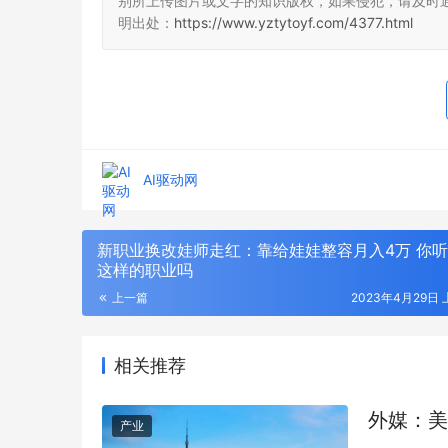
别所上传图片或文字的知识版权，如果侵犯，请及时
明出处：
https://www.yztytoyf.com/4377.html
AI驱动网
新职业换改娃师走红：靠给娃娃整容月入4万 你
这样的职业吗
上一篇
2023年4月29日 
相关推荐
外媒：美
产业