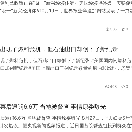
储利己政策正在“吸干”新兴经济体流向美国经济 #外媒：美联储
“吸干”新兴经济体#10月19日，世界报业辛迪加网站发表了一篇
新兴经济体陷入另一场危机》的文章。作者是韩国国家经济顾问
、首尔国立大学经济学特聘教授李根。文章摘编如下: 在世界努
日
385
0
疫情和乌克兰战争推动的通胀飙升之际，美国的应对措施已经确
出现了燃料危机，但石油出口却创下了新纪录
现了燃料危机，但石油出口却创下了新纪录 #美国国内闹燃料危
口却创新纪录#美国上周出口了创纪录数量的原油和燃料，尽管
努力应对柴油和汽油的短缺。美国能源信息署(EIA)数据显示，
口总量达到1140万桶/日，比前一周增加近200万桶/日。其中，
408
0
口跃升至两周高位。与此同时，美国国内燃油库存处于季节性历
菜后遭罚6.6万 当地被督查 事情原委曝光
欧新能源汽车及具身机器人轻量
合材料创新国际峰会
成都小火科技：专业的软件定制开
后遭罚6.6万 当地被督查 事情原委曝光 8月27日，“”夫妇卖5斤
万”引发热议。据央视新闻视频报道，近日国务院督查组接到群众在