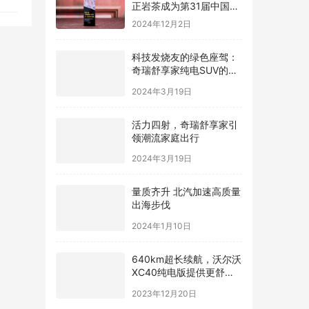
人
正岩茶成为第31届中国国
际广告节唯一指定茶叶品
2024年12月2日
牌
科技发烧友的绿色座驾：
奇瑞舒享家纯电SUV的智
能互联魅力
2024年3月19日
活力四射，奇瑞舒享家引
领潮流家庭出行
2024年3月19日
量质齐升 北汽加速高质量
出海步伐
2024年1月10日
640km超长续航，沃尔沃
XC40纯电版提供更舒适
驾驶体验
2023年12月20日