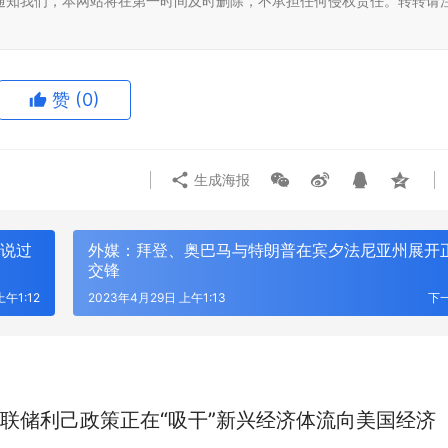
通知我们，本网站将在第一时间及时删除，不承担任何侵权责任。转转请
赞
(0)
生成海报
听说过
外媒：拜登、奥巴马与特朗普在宾夕法尼亚州展开
交锋
上午1:12
2023年4月29日 上午1:13
下
联储利己政策正在“吸干”新兴经济体流向美国经济