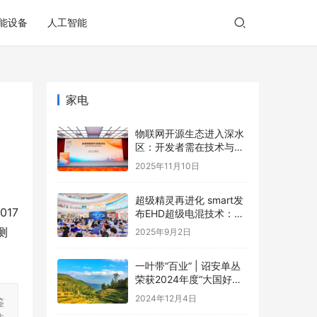
能设备
人工智能
家电
物联网开源生态进入深水
区：开发者需在技术与商
业的夹缝中寻找破局之道
2025年11月10日
超级精灵再进化 smart发
17
布EHD超级电混技术：每
一程，比增程更成
测
2025年9月2日
一叶带“百业” | 诏安单丛
荣获2024年度“大国好货·
一县一品”特色品牌
2024年12月4日
鉴