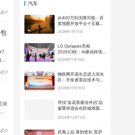
监
汽车
油
0
从400万到无限可能：百
度地图开放平台十五载，
以全栈AI能力矩阵赋能产
打包
2026年1月17日
业智能跃迁
LG Optapex亮相
7
2025ICBE：AI驱动跨境
新增长，携手卖家共赢全
自助
2025年11月15日
球
家都
0
物联网开源生态进入深水
哪，
区：开发者需在技术与商
业的夹缝中寻找破局之道
2025年11月10日
寻找“金花茶最佳伴侣”品
芜湖
鉴暨评选会在防城港圆满
络
举办，年度最佳配方诞生
2024年12月11日
人
湖南
0
武夷上品 香韵悠长 宽庐