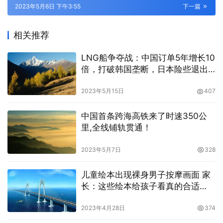
2023年5月6日 下午3:55
下一篇
相关推荐
LNG船争夺战：中国订单5年增长10
倍，打破韩国垄断，日本险些退出
竞争
2023年5月15日
407
中国首条跨海高铁来了时速350公
里,全线铺轨贯通！
2023年5月7日
328
儿童绘本出现裸身男子按摩画面 家
长：这些绘本给孩子看真的合适
吗？
2023年4月28日
374