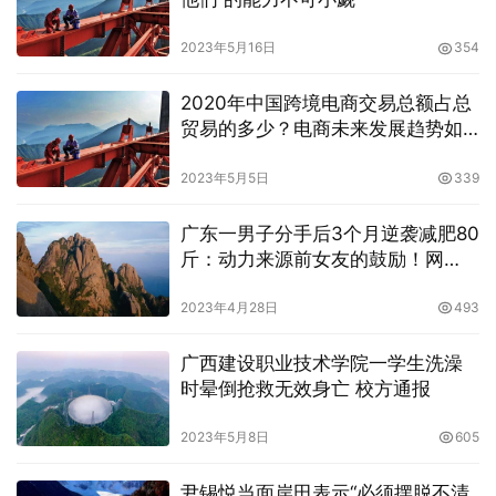
2023年5月16日
354
2020年中国跨境电商交易总额占总
贸易的多少？电商未来发展趋势如
何？
2023年5月5日
339
广东一男子分手后3个月逆袭减肥80
斤：动力来源前女友的鼓励！网
友：秒懂了
2023年4月28日
493
广西建设职业技术学院一学生洗澡
时晕倒抢救无效身亡 校方通报
2023年5月8日
605
尹锡悦当面岸田表示“必须摆脱不清