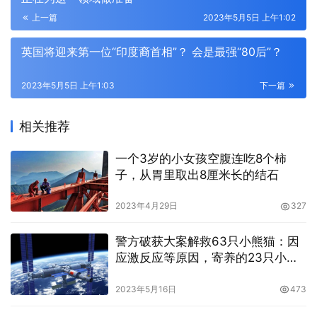
上一篇
2023年5月5日 上午1:02
英国将迎来第一位“印度裔首相”？ 会是最强“80后”？
2023年5月5日 上午1:03
下一篇
相关推荐
一个3岁的小女孩空腹连吃8个柿
子，从胃里取出8厘米长的结石
2023年4月29日
327
警方破获大案解救63只小熊猫：因
应激反应等原因，寄养的23只小熊
猫死亡
2023年5月16日
473