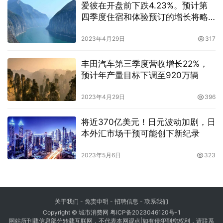
爱彼在开盘前下跌4.23%。预计第
四季度住宿和体验预订的增长将略
有放缓
2023年4月29日
317
丰田汽车第三季度营收增长22%，
预计年产量目标下调至920万辆
2023年4月29日
396
将近370亿美元！日元波动加剧，日
本外汇市场干预可能创下新纪录
2023年5月6日
323
关于我们
-
免责申明
- 招聘信息 -
联系我们
Copyright © 城市消费网
粤ICP备2023046120号-1
网站所刊载信息部分转载互联网，不代表本网观点|如有侵犯到您权利，请联系