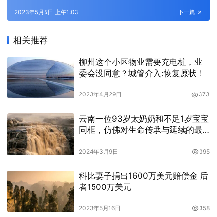
2023年5月5日 上午1:03
下一篇
相关推荐
柳州这个小区物业需要充电桩，业
委会没同意？城管介入:恢复原状！
2023年4月29日
373
云南一位93岁太奶奶和不足1岁宝宝
同框，仿佛对生命传承与延续的最
好诠释
2024年3月9日
395
科比妻子捐出1600万美元赔偿金 后
者1500万美元
2023年5月16日
358