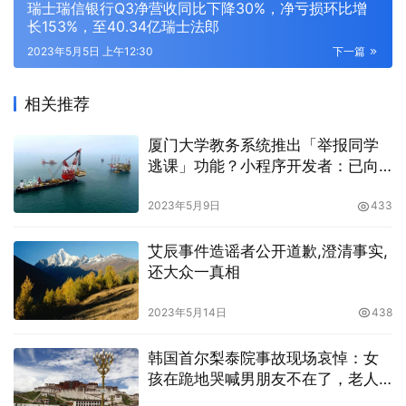
瑞士瑞信银行Q3净营收同比下降30%，净亏损环比增
长153%，至40.34亿瑞士法郎
2023年5月5日 上午12:30
下一篇
相关推荐
厦门大学教务系统推出「举报同学
逃课」功能？小程序开发者：已向
学校道歉
2023年5月9日
433
艾辰事件造谣者公开道歉,澄清事实,
还大众一真相
2023年5月14日
438
韩国首尔梨泰院事故现场哀悼：女
孩在跪地哭喊男朋友不在了，老人
求上帝把儿子还给她