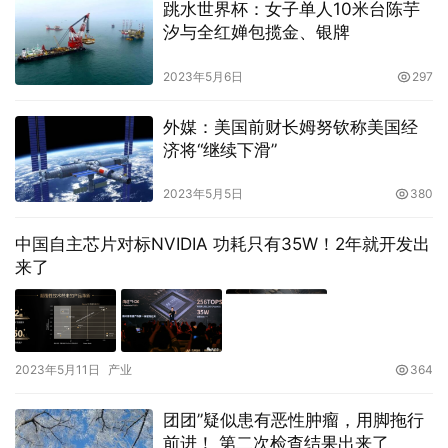
跳水世界杯：女子单人10米台陈芋
汐与全红婵包揽金、银牌
2023年5月6日
297
外媒：美国前财长姆努钦称美国经
济将“继续下滑”
2023年5月5日
380
中国自主芯片对标NVIDIA 功耗只有35W！2年就开发出
来了
2023年5月11日
产业
364
团团”疑似患有恶性肿瘤，用脚拖行
前进！ 第二次检查结果出来了