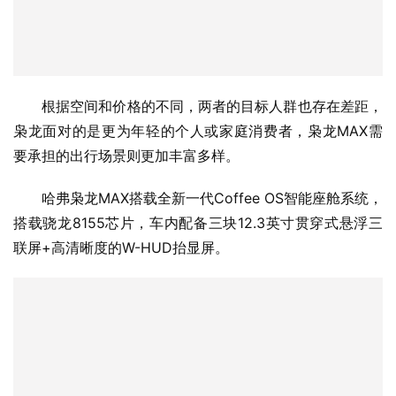
根据空间和价格的不同，两者的目标人群也存在差距，
枭龙面对的是更为年轻的个人或家庭消费者，枭龙MAX需
要承担的出行场景则更加丰富多样。
哈弗枭龙MAX搭载全新一代Coffee OS智能座舱系统，
搭载骁龙8155芯片，车内配备三块12.3英寸贯穿式悬浮三
联屏+高清晰度的W-HUD抬显屏。