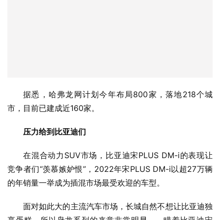
据悉，哈弗龙网计划今年布局800家，落地218个城
市，目前已建成近160家。
压力给到比亚迪们
在混合动力SUV市场，比亚迪宋PLUS DM-i的表现让
竞争者们“羡慕嫉妒恨”，2022年宋PLUS DM-i以超27万辆
的年销量一举成为插混市场最受欢迎的车型。
面对如此大的主流汽车市场，长城自然不想让比亚迪独
享蛋糕，所以枭龙系列的来意非常明显——瞄着比亚迪宋