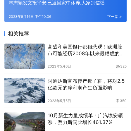
林志颖发文报平安:已返回家中休养,大家别信谣
2023年5月16日 下午10:36
下一篇
相关推荐
高盛和美国银行都很悲观！欧洲股
市可能经历2008年以来最糟糕的一
年
2023年5月6日
325
阿迪达斯宣布停产椰子鞋，将对2.5
亿欧元的净利润产生负面影响
2023年5月5日
350
10月新生力量成绩单：广汽埃安领
涨，赛力斯同比增长461.37%