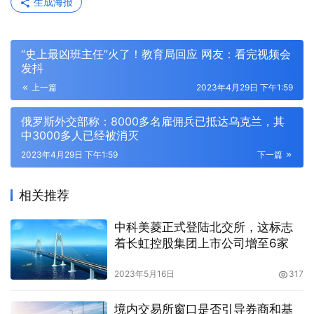
生成海报
“史上最凶班主任”火了！教育局回应 网友：看完视频会
发抖
上一篇
2023年4月29日 下午1:59
俄罗斯外交部称：8000多名雇佣兵已抵达乌克兰，其
中3000多人已经被消灭
2023年4月29日 下午1:59
下一篇
相关推荐
中科美菱正式登陆北交所，这标志
着长虹控股集团上市公司增至6家
2023年5月16日
317
境内交易所窗口是否引导券商和基