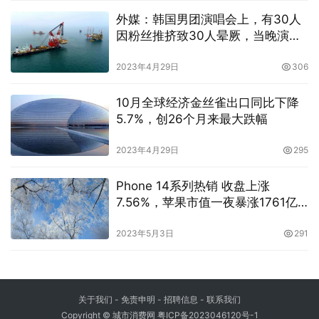
外媒：韩国男团演唱会上，有30人
因粉丝推挤致30人晕厥，当晚演出
被叫停
2023年4月29日
306
10月全球经济金丝雀出口同比下降
5.7%，创26个月来最大跌幅
2023年4月29日
295
Phone 14系列热销 收盘上涨
7.56%，苹果市值一夜暴涨1761亿
美元
2023年5月3日
291
关于我们
-
免责申明
- 招聘信息 -
联系我们
Copyright © 城市消费网
粤ICP备2023046120号-1