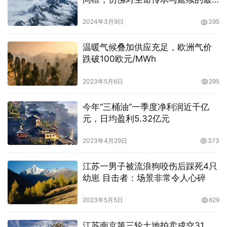
好诠释
2024年3月9日
395
温暖气候叠加供应充足，欧洲气价
跌破100欧元/MWh
2023年5月6日
295
今年“三桶油”一季度净利润近千亿
元，日均盈利5.32亿元
2023年4月29日
373
江苏一男子被流浪狗咬伤后踩死4只
幼崽 目击者：场景非常令人心碎
2023年5月5日
629
江苏南京第三轮土地拍卖成交31