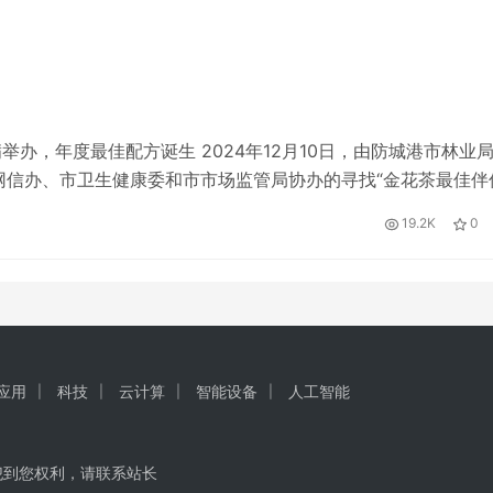
举办，年度最佳配方诞生 2024年12月10日，由防城港市林业
信办、市卫生健康委和市市场监管局协办的寻找“金花茶最佳伴
。防城港市政协副主席林霞、市人民政府副秘书长欧泽金等出席
19.2K
0
I应用
科技
云计算
智能设备
人工智能
犯到您权利，请联系站长