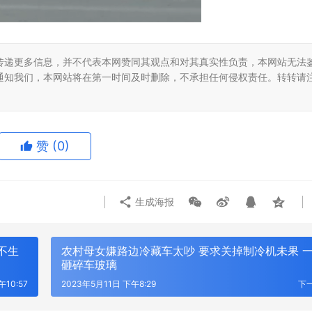
传递更多信息，并不代表本网赞同其观点和对其真实性负责，本网站无法
通知我们，本网站将在第一时间及时删除，不承担任何侵权责任。转转请
赞
(0)
生成海报
不生
农村母女嫌路边冷藏车太吵 要求关掉制冷机未果 
以太之心Attune国产端侧推理一
砸碎车玻璃
技：专业的软件定制开发服务商
出 软硬一体落地智能体互联互通治
10:57
2023年5月11日 下午8:29
下