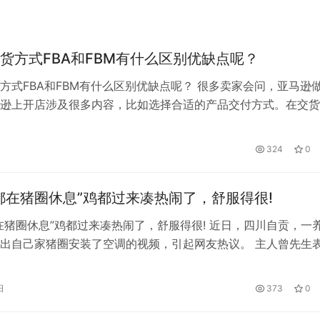
货方式FBA和FBM有什么区别优缺点呢？
方式FBA和FBM有什么区别优缺点呢？ 很多卖家会问，亚马逊
逊上开店涉及很多内容，比如选择合适的产品交付方式。在交货
适自己的发货方式，一般分为fba和fbm。今天给大家讲解亚马
M区别是什么？ 亚马逊FBA和FBM区别是什么？ 1.送货方式不同
324
0
filment by amazon也就是说，卖家需要…
都在猪圈休息”鸡都过来凑热闹了，舒服得很!
在猪圈休息”鸡都过来凑热闹了，舒服得很! 近日，四川自贡，一
出自己家猪圈安装了空调的视频，引起网友热议。 主人曾先生
母猪刚生产完，他打扫卫生的时候发现猪圈温度太高，“起码有3
担心母猪和小猪的身体受不了。他用水给猪洗澡降温，有网友说建
日
373
0
装空调。随后，曾先生用塑料袋将猪圈的窗户都给封上，为猪装