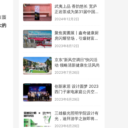
武夷上品 香韵悠长 宽庐
正岩茶成为第31届中国国
市蜃
际广告节唯一指定茶叶品
2024年12月2日
牌
大的
聚焦黄圃展丨鑫奇健康厨
房闪耀登场，引爆财富盛
宴
2023年8月12日
京东“新风空调日”快闪活
动 领略清新健康生活风尚
2023年7月26日
创新家居 设计圆梦 2023
西门子家电家庭公共空间
设计大赛圆满礼成
2023年6月29日
三雄极光照明学院设计有
光，迪拜游学之旅即将启
程
2023年6月29日