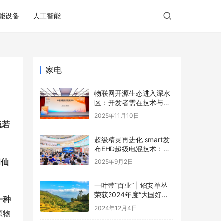
能设备
人工智能
家电
物联网开源生态进入深水
区：开发者需在技术与商
业的夹缝中寻找破局之道
2025年11月10日
隐若
超级精灵再进化 smart发
布EHD超级电混技术：每
一程，比增程更成
间仙
2025年9月2日
一叶带“百业” | 诏安单丛
荣获2024年度“大国好货·
一种
一县一品”特色品牌
2024年12月4日
原物