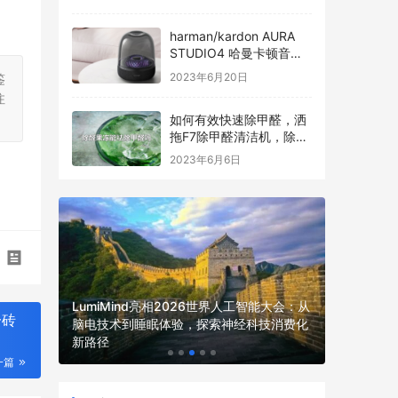
harman/kardon AURA
STUDIO4 哈曼卡顿音乐
琉璃四代全新发布
2023年6月20日
鉴
注
如何有效快速除甲醛，洒
拖F7除甲醛清洁机，除醛
过程看得见
2023年6月6日
LumiMind亮相2026世界人工智能大会：从
一砖
体机重磅展
脑电技术到睡眠体验，探索神经科技消费化
以太之心
理倡议
新路径
WAIC上
一篇