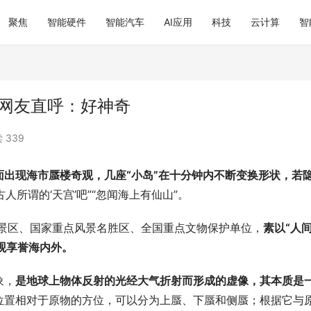
聚焦
智能硬件
智能汽车
AI应用
科技
云计算
智
 网友直呼：好神奇
 339
面出现海市蜃楼奇观，几座“小岛”在十分钟内不断变换形状，若
人所谓的‘天宫’吧”“忽闻海上有仙山”。
级景区、国家重点风景名胜区、全国重点文物保护单位，
素以“人
奇观享誉海内外。
象，
是地球上物体反射的光经大气折射而形成的虚像，其本质是
位置相对于原物的方位，可以分为上蜃、下蜃和侧蜃；根据它与