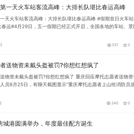
第一天火车站客流高峰：大排长队堪比春运高峰
一天火车站客流高峰：大排长队堪比春运高峰 #假期首日火车站
比春运#4月29日，五一假期已经正式开启，全国各地的车站、景
人潮涌动”模式。有网友分享了郑州、杭州、上海等地火车站的图
去，人山人海，排起了长队，场面堪比春运高峰。 4月29日上
日
331
0
来客流高峰，候车大厅人山人海。早上7点，乘客开始排队检票
者送物资未戴头盔被罚?你想红想疯了
送物资未戴头盔被罚?你想红想疯了 重庆回应摩托志愿者送物资
人员8月25日，有聊天截图显示“重庆摩托志愿者上山给消防员
盔而被璧山交警罚款”，引发网络关注。 重庆璧山区公安局督查
方表示：“昨天晚上十几个人带着女的上去围观山火，被警察制
日
340
0
他们的钱，只是把他们的摩托车扣了。” 都是人，差别咋这么大
…
在防城港圆满举办，年度最佳配方诞生