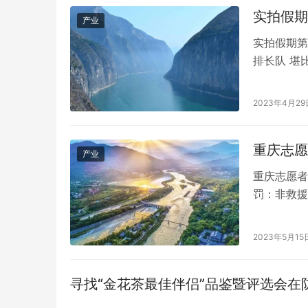
实拍假期
产业
实拍假期第
排长队 堪
都开启了“
片。一眼望
2023年4月29
郑州东站迎
上海铁…
重庆志愿
产业
重庆志愿者
罚：非救援
资因未戴头
队工作人员
2023年5月15
了，没有扣
有的人在忙
寻找“金花茶最佳伴侣”品鉴暨评选会