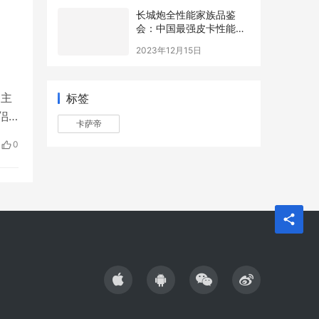
长城炮全性能家族品鉴
会：中国最强皮卡性能战
队实至名归
2023年12月15日
局主
标签
侣”
卡萨帝
活
0