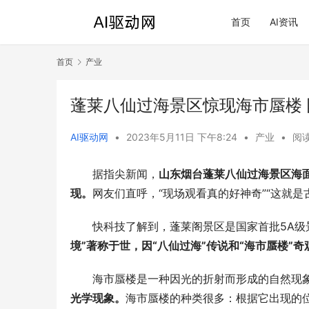
首页
AI资讯
首页
产业
蓬莱八仙过海景区惊现海市蜃楼
AI驱动网
•
2023年5月11日 下午8:24
•
产业
•
阅读
据指尖新闻，
山东烟台蓬莱八仙过海景区海
现。
网友们直呼，“现场观看真的好神奇”“这就是古
快科技了解到，蓬莱阁景区是国家首批5A
境”著称于世，因“八仙过海”传说和“海市蜃楼”
海市蜃楼是一种因光的折射而形成的自然现
光学现象。
海市蜃楼的种类很多：根据它出现的