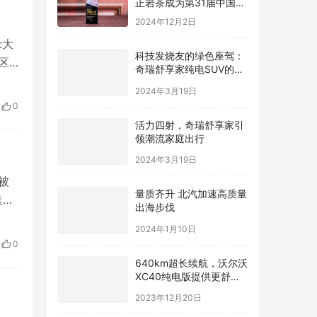
正岩茶成为第31届中国国
际广告节唯一指定茶叶品
2024年12月2日
牌
:大
科技发烧友的绿色座驾：
区
奇瑞舒享家纯电SUV的智
能互联魅力
2024年3月19日
午，
0
。
活力四射，奇瑞舒享家引
领潮流家庭出行
2024年3月19日
被
量质齐升 北汽加速高质量
送物
出海步伐
支
2024年1月10日
止
0
，
640km超长续航，沃尔沃
XC40纯电版提供更舒适
驾驶体验
2023年12月20日