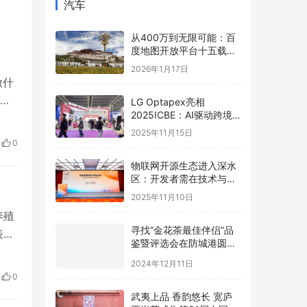
汽车
从400万到无限可能：百
度地图开放平台十五载，
以全栈AI能力矩阵赋能产
2026年1月17日
业智能跃迁
做什
时
LG Optapex亮相
2025ICBE：AI驱动跨境
逊
新增长，携手卖家共赢全
2025年11月15日
球
0
物联网开源生态进入深水
区：开发者需在技术与商
业的夹缝中寻找破局之道
2025年11月10日
养殖
寻找“金花茶最佳伴侣”品
表
鉴暨评选会在防城港圆满
7、
举办，年度最佳配方诞生
2024年12月11日
议在
0
上
武夷上品 香韵悠长 宽庐