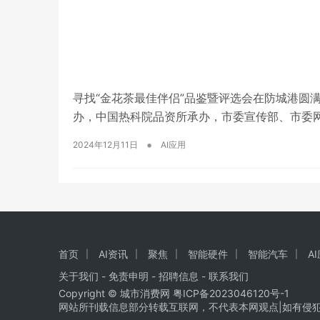
寻找“金花茶最佳伴侣”品鉴暨评选会在防城港圆满
办，中国热科院品资所承办，市委宣传部、市委网
品鉴暨评选会在防城港港宸国际大酒店圆满举行
•
2024年12月11日
AI应用
动。 活动现场 活动现场 防城港市政协副主席…
首页
AI资讯
聚焦
智能硬件
智能汽车
A
关于我们
-
免责申明
- 招聘信息 -
联系我们
Copyright © 城市消费网
粤ICP备2023046120号-1
网站所刊载信息部分转载互联网，不代表本网观点|如有侵