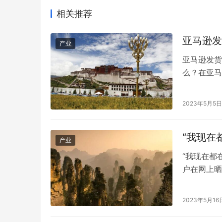
相关推荐
亚马逊发
产业
亚马逊发货
么？在亚马
可以选择合
FBA和FB
2023年5月5日
FBA：ful
“我现在
产业
“我现在都
户在网上晒
示，家里的
38度”，
2023年5月16
猪圈里面安
了空调…