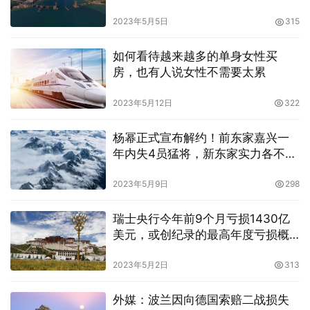
2023年5月5日
315
如何看待越来越多的单身女性买
房，也有人说女性不需要太累
2023年5月12日
322
杨幂正式宣布解约！前东家嘉兴一
年内失4员猛将，新东家实力各不相
同！
2023年5月9日
298
瑞士央行今年前9个月亏损1430亿
美元，或创纪录的最高年度亏损概
率
2023年5月2日
313
外媒：波兰因向德国索赔二战损失