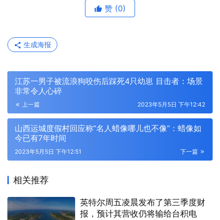
赞
(0)
生成海报
江苏一男子被流浪狗咬伤后踩死4只幼崽 目击者：场景
非常令人心碎
上一篇
2023年5月5日 下午12:42
山西运城度假村回应称“名人蜡像哪儿也不像”：蜡像如
今已有7年时间
2023年5月5日 下午12:51
下一篇
相关推荐
英特尔周五凌晨发布了第三季度财
报，预计其营收仍将输给台积电