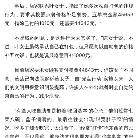
事后，店家联系叶女士，指出了她多次私自打包的违规
行为，要求其按照点餐价格补足餐费。五单总金额45653
元，扣除已付的1010元，还需要44643元。”
不是钱的问题，是这种行为太恶劣了。”陈女士说。不
过，叶女士虽然承认自己在打包，但只愿意以自助餐的价格
补五次饭，也就是说只愿意再补1000元。
目前店家要求女顾客支付餐费44643元，但该女子不同
意。该店已向法院起诉该女子。自“光盘行动”实施以来，人
们的文明用餐意识明显提高，许多人在外出就餐时会自觉约
束自己的行为，减少浪费。
“有些人吃自助餐是抱着‘吃回基本’的心态。他们经常七
菜八碗，盘子满满的。最后往往会出现‘眼宽肚子窄’的情
况。吃多了却没吃完，太浪费了。”经常“打卡”吃东西的市民
金鑫说，不仅是他，他身边的很多朋友都是“少拿多拿”的忠