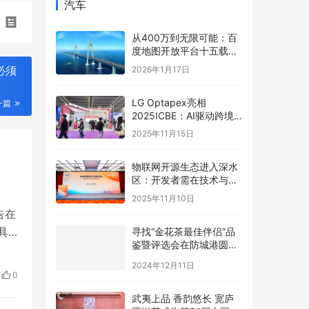
汽车
从400万到无限可能：百
度地图开放平台十五载，
以全栈AI能力矩阵赋能产
必须
2026年1月17日
业智能跃迁
LG Optapex亮相
一篇
2025ICBE：AI驱动跨境
新增长，携手卖家共赢全
2025年11月15日
球
物联网开源生态进入深水
区：开发者需在技术与商
业的夹缝中寻找破局之道
2025年11月10日
告在
具
寻找“金花茶最佳伴侣”品
鉴暨评选会在防城港圆满
多渠
举办，年度最佳配方诞生
2024年12月11日
产生
0
武夷上品 香韵悠长 宽庐
正岩茶成为第31届中国国