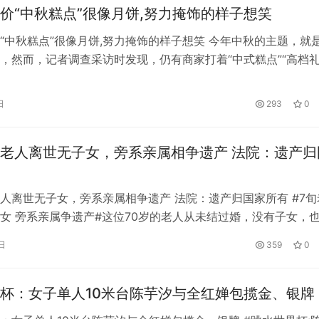
价“中秋糕点”很像月饼,努力掩饰的样子想笑
“中秋糕点”很像月饼,努力掩饰的样子想笑 今年中秋的主题，就
，然而，记者调查采访时发现，仍有商家打着“中式糕点”“高档礼
售500元以上乃至1000元以上的月饼礼盒，其中不乏颇具知名
中，源于比利时的巧克力品牌歌帝梵，就非常典型。这一品牌赶
日
293
0
出了多款中秋限定礼盒和等值的礼券，市场售价在339元至16…
老人离世无子女，旁系亲属相争遗产 法院：遗产归
人离世无子女，旁系亲属相争遗产 法院：遗产归国家所有 #7旬
女 旁系亲属争遗产#这位70岁的老人从未结过婚，没有子女，
姐妹。他死后留下的大笔遗产成了旁系亲属的目标。姑姑、表亲
日
359
0
得自己尽到了主要的赡养义务，应该分得更多的财产。 他们有
应该怎么分？ 前几天 上海法院审理了此案。 三个亲属都尽到了
杯：女子单人10米台陈芋汐与全红婵包揽金、银牌