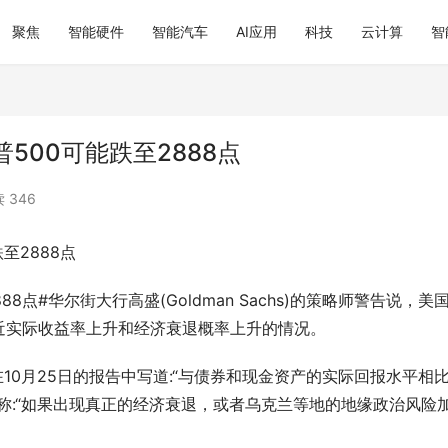
聚焦
智能硬件
智能汽车
AI应用
科技
云计算
智
500可能跌至2888点
 346
至2888点
8点#华尔街大行高盛(Goldman Sachs)的策略师警告说，美
近实际收益率上升和经济衰退概率上升的情况。
策略师在10月25日的报告中写道:“与债券和现金资产的实际回报水平相
称:“如果出现真正的经济衰退，或者乌克兰等地的地缘政治风险