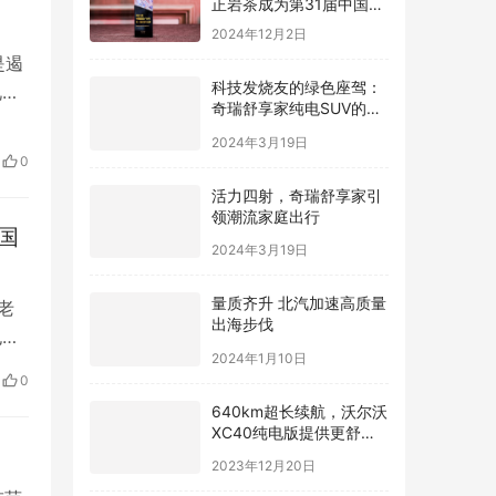
际广告节唯一指定茶叶品
2024年12月2日
牌
是遏
科技发烧友的绿色座驾：
盒”
奇瑞舒享家纯电SUV的智
度的
能互联魅力
2024年3月19日
着中
0
活力四射，奇瑞舒享家引
领潮流家庭出行
国
2024年3月19日
量质齐升 北汽加速高质量
老
出海步伐
也没
2024年1月10日
、
0
继承
640km超长续航，沃尔沃
赡
XC40纯电版提供更舒适
驾驶体验
2023年12月20日