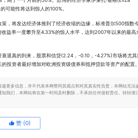
高于一个月前的50%。彭博的经济学家伊莱扎·翁格(Eliza 
退的可能性将达到惊人的100%。
策，将发达经济体推到了经济收缩的边缘，标准普尔500指数
收益率一度攀升至4.33%的惊人水平，达到2007年以来的最高
的到来，股票和信贷(2.24，-0.10，-4.27%)市场将尤其
长的投资者最好增加对欧洲投资级债券和抵押贷款等资产的配置
传递更多信息，并不代表本网赞同其观点和对其真实性负责，本网站无法
通知我们，本网站将在第一时间及时删除，不承担任何侵权责任。转转请
欧新能源汽车及具身机器人轻量
合材料创新国际峰会
成都小火科技：专业的软件定制开
赞
(0)