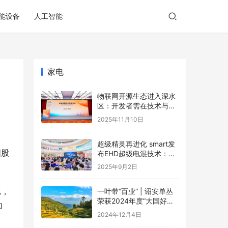
能设备
人工智能
家电
物联网开源生态进入深水
区：开发者需在技术与商
业的夹缝中寻找破局之道
2025年11月10日
超级精灵再进化 smart发
国股
布EHD超级电混技术：每
一程，比增程更成
2025年9月2日
比，
一叶带“百业” | 诏安单丛
荣获2024年度“大国好货·
加
一县一品”特色品牌
2024年12月4日