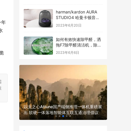
harman/kardon AURA
STUDIO4 哈曼卡顿音乐
今年
琉璃四代全新发布
2023年6月20日
水
如何有效快速除甲醛，洒
拖F7除甲醛清洁机，除醛
过程看得见
脆
2023年6月6日
。
鉴
注
LumiMi
以太之心Attune国产端侧推理一体机重磅展
脑电技术
发服务商
出 软硬一体落地智能体互联互通治理倡议
新路径