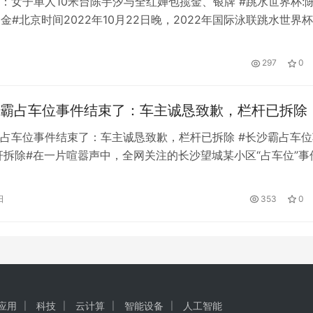
：女子单人10米台陈芋汐与全红婵包揽金、银牌 #跳水世界杯:
夺金#北京时间2022年10月22日晚，2022年国际泳联跳水世界
续举行，女子单人10米台决赛中，陈芋汐与全红婵包揽金、银
49.85分获得冠军，全红婵以430.45分获得亚军。 这也是陈芋
297
0
上获得的第二枚金牌。
霸占车位事件结束了：车主诚恳致歉，栏杆已拆除
占车位事件结束了：车主诚恳致歉，栏杆已拆除 #长沙霸占车位
杆拆除#在一片喧嚣声中，全网关注的长沙望城某小区“占车位”事
的方向发展。5月10日晚，潇湘晨报晨之声视频直播工作室连线
女士和车位主人唐女士。双方进行了“隔空对话”，阐述了对事件
日
353
0
女士说，从一开始，她就没有想到网友会对唐女士进行暴力攻击
I应用
科技
云计算
智能设备
人工智能