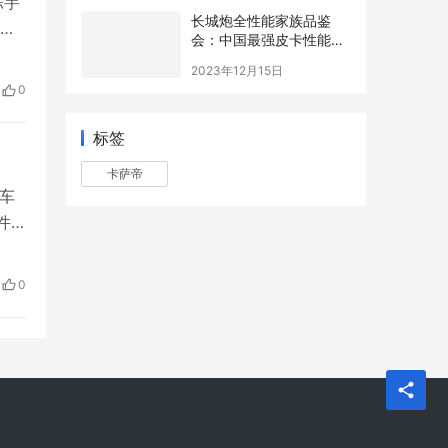
陈芋
长城炮全性能家族品鉴
杯在
会：中国最强皮卡性能战
牌。
队实至名归
2023年12月15日
汐在
0
标签
卡萨帝
车
件
了
的
0
。她