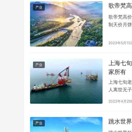
歌帝梵高
产业
歌帝梵高价
制天价月饼
等概念，销
品牌。 其
2023年5月15
秋节令，推
上海七旬
产业
家所有
上海七旬老
人离世无子
有亲生兄弟
2023年4月29
堂兄妹都觉
权吗？遗产
养义务…
跳水世界
产业