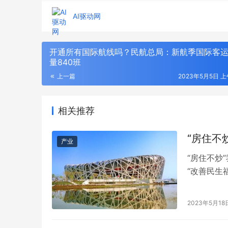
AI驱动网
开通所有国际航线吗？民航总局：新航季国际客
量840班
上一篇
2023年5月5日 上午
相关推荐
“房住不
产业
“房住不炒
“改善民生
体提出:坚
道保障、租
2023年5月18
怎样的影响