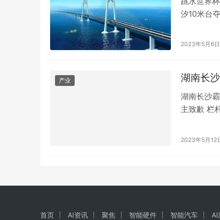
跳水世界杯
汐10米台
德国柏林继
陈芋汐以4
2023年5月6日
本届世界杯
湖南长沙
产业
湖南长沙霸
主致歉 栏
终于朝着好
车位主人刘
2023年5月12
立场。 刘
只是想要…
首页
AI资讯
聚焦
智能硬件
智能汽车
A