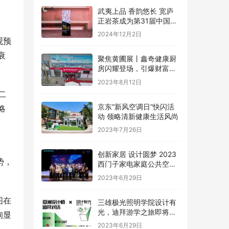
武夷上品 香韵悠长 宽庐
正岩茶成为第31届中国国
际广告节唯一指定茶叶品
2024年12月2日
牌
观预
衰
聚焦黄圃展丨鑫奇健康厨
房闪耀登场，引爆财富盛
宴
2023年8月12日
二
京东“新风空调日”快闪活
略
动 领略清新健康生活风尚
2023年7月26日
创新家居 设计圆梦 2023
势，
西门子家电家庭公共空间
设计大赛圆满礼成
2023年6月29日
图在
三雄极光照明学院设计有
光，迪拜游学之旅即将启
询显
程
2023年6月29日