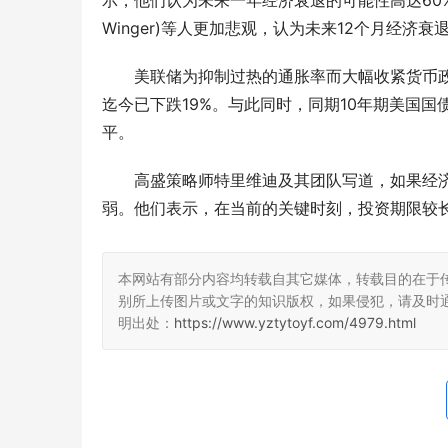
示，他们认为未来一年经济衰退的可能性高达60%，
Winger)等人更加悲观，认为未来12个月经济衰
美联储为抑制过热的通胀率而大幅收紧货币政
迄今已下跌19%。与此同时，同期10年期美国国债
平。
高盛策略师特里维迪及其团队写道，如果经济衰退真
弱。他们表示，在当前的关键时刻，投资期限较
本网站有部分内容均转载自其它媒体，转载目的在于
别所上传图片或文字的知识版权，如果侵犯，请及时
明出处：
https://www.yztytoyf.com/4979.html
以太之心牵手华为、阿里、三大运营商等
第十三届中
WAIC上共发智能体倡议
化与先进复