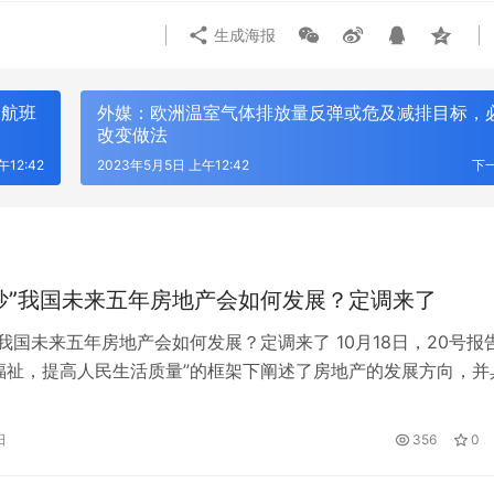
生成海报
运航班
外媒：欧洲温室气体排放量反弹或危及减排目标，
改变做法
12:42
2023年5月5日 上午12:42
下
炒”我国未来五年房地产会如何发展？定调来了
”我国未来五年房地产会如何发展？定调来了 10月18日，20号报
福祉，提高人民生活质量”的框架下阐述了房地产的发展方向，并
持房子是用来住的、不是用来炒的定位，加快建立多主体供应、
购并举的住房制度。 这将对中国住房制度和房地产市场的发展
日
356
0
？ 重申“房住不炒” 自2016年底中央经济工作会议首次提出坚…