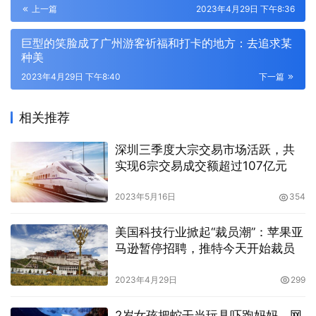
上一篇
2023年4月29日 下午8:36
巨型的笑脸成了广州游客祈福和打卡的地方：去追求某
种美
2023年4月29日 下午8:40
下一篇
相关推荐
深圳三季度大宗交易市场活跃，共
实现6宗交易成交额超过107亿元
2023年5月16日
354
美国科技行业掀起“裁员潮”：苹果亚
马逊暂停招聘，推特今天开始裁员
2023年4月29日
299
2岁女孩把蛇干当玩具吓跑妈妈，网