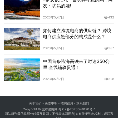
友：坑妈的娃!
2023年5月7日
432
如何建立跨境电商的供应链？ 跨境
电商供应链部分的构成是什么？
2023年5月5日
387
中国首条跨海高铁来了时速350公
里,全线铺轨贯通！
2023年5月7日
328
关于我们
-
免责申明
- 招聘信息 -
联系我们
Copyright © 城市消费网
粤ICP备2023046120号-1
网站所刊载信息部分转载互联网，不代表本网观点|如有侵犯到您权利，请联系