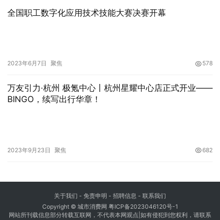
全国职工数字化应用技术技能大赛决赛开幕
2023年6月7日
聚焦
578
万友引力·杭州 极氪中心丨杭州星耀中心店正式开业——
BINGO，续写出行华章！
2023年9月23日
聚焦
682
关于我们
-
免责申明
- 招聘信息 -
联系我们
Copyright © 城市消费网
粤ICP备2023046120号-1
网站所刊载信息部分转载互联网，不代表本网观点|如有侵犯到您权利，请联系