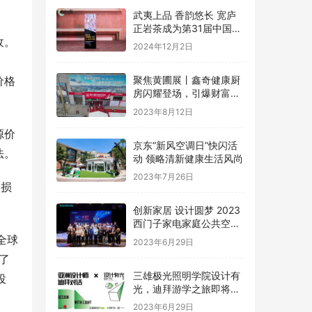
武夷上品 香韵悠长 宽庐
正岩茶成为第31届中国国
收。
际广告节唯一指定茶叶品
2024年12月2日
牌
价格
聚焦黄圃展丨鑫奇健康厨
房闪耀登场，引爆财富盛
宴
2023年8月12日
源价
京东“新风空调日”快闪活
法。
动 领略清新健康生活风尚
2023年7月26日
内损
创新家居 设计圆梦 2023
西门子家电家庭公共空间
设计大赛圆满礼成
全球
2023年6月29日
了
三雄极光照明学院设计有
投
光，迪拜游学之旅即将启
程
2023年6月29日