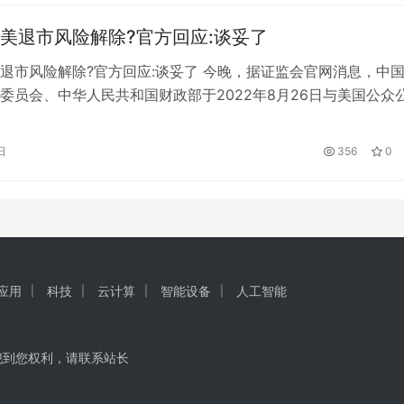
他们的脸垮了，手指弯了，连头发都掉光了，被架在胳膊上。更
于…
美退市风险解除?官方回应:谈妥了
退市风险解除?官方回应:谈妥了 今晚，据证监会官网消息，中
委员会、中华人民共和国财政部于2022年8月26日与美国公众
员会（PCAOB）签署审计监管合作协议，将于近期启动相关合
认为有几大关键点： 1、中概股退市的风险是否已经解除？ 官
日
356
0
果后续合作可以满足各自监管需求，则有望解决中概股审计监管
I应用
科技
云计算
智能设备
人工智能
犯到您权利，请联系站长