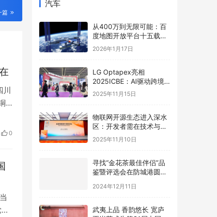
汽车
一篇
从400万到无限可能：百
度地图开放平台十五载，
以全栈AI能力矩阵赋能产
2026年1月17日
业智能跃迁
在
LG Optapex亮相
2025ICBE：AI驱动跨境
四川
新增长，携手卖家共赢全
2025年11月15日
球
铜
络
物联网开源生态进入深水
区：开发者需在技术与商
青
0
业的夹缝中寻找破局之道
2025年11月10日
展
寻找“金花茶最佳伴侣”品
国
鉴暨评选会在防城港圆满
举办，年度最佳配方诞生
2024年12月11日
当
武夷上品 香韵悠长 宽庐
党领
正岩茶成为第31届中国国