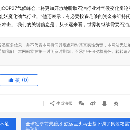
COP27气候峰会上将更加开放地听取石油行业对气候变化辩论
会妖魔化油气行业。”他还表示，有必要投资足够的资金来维持
冲击。“我们的关键信息是，从长远来看，世界将继续需要石油
传递更多信息，并不代表本网赞同其观点和对其真实性负责，本网站无法
通知我们，本网站将在第一时间及时删除，不承担任何侵权责任。转转请
赞
(0)
生成海报
欧新能源汽车及具身机器人轻量
合材料创新国际峰会
成都小火科技：专业的软件定制开
仍不足
全球经济前景黯淡 航运巨头马士基下调了集装箱需
长预期