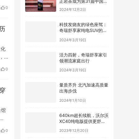
自动
际广告节唯一指定茶叶品
0
2024年12月2日
牌
科技发烧友的绿色座驾：
历
奇瑞舒享家纯电SUV的智
能互联魅力
2024年3月19日
数化
活力四射，奇瑞舒享家引
，
领潮流家庭出行
TF
2024年3月19日
0
创新
量质齐升 北汽加速高质量
出海步伐
穿
2024年1月10日
像馆
640km超长续航，沃尔沃
运
XC40纯电版提供更舒适
驾驶体验
迈
2023年12月20日
0
真人