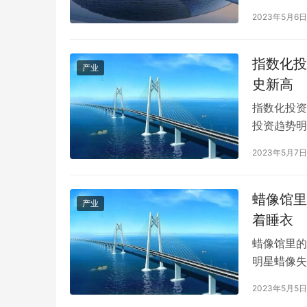
袖选举结果
2023年5月6日
当选英国保
(Eliza
指数化投
产业
史新高
指数化投资
投资趋势明
上证、中证
2023年5月7日
份额增长3
板指数方面
蜡像馆里
产业
着睡衣
蜡像馆里的
明星蜡像失
城，有网友
2023年5月5日
克尔杰克逊