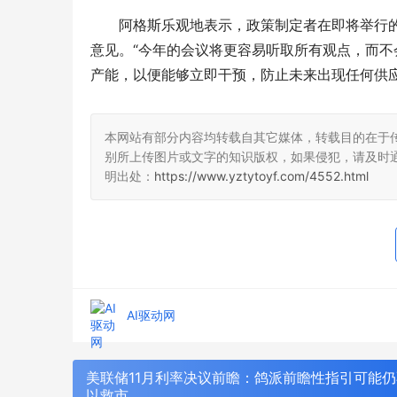
阿格斯乐观地表示，政策制定者在即将举行的
意见。“今年的会议将更容易听取所有观点，而不
产能，以便能够立即干预，防止未来出现任何供应
本网站有部分内容均转载自其它媒体，转载目的在于
别所上传图片或文字的知识版权，如果侵犯，请及时
明出处：
https://www.yztytoyf.com/4552.html
AI驱动网
以太之心牵手华为、阿里、三大运营商等
第十三届中
WAIC上共发智能体倡议
化与先进复
美联储11月利率决议前瞻：鸽派前瞻性指引可能
以救市