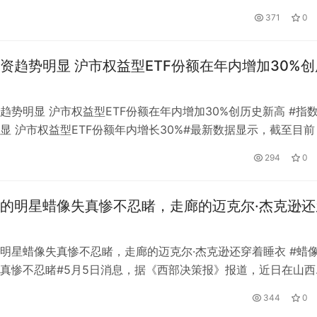
出炉。前财政大臣里奇·苏纳克(Rich Sunak)作为唯一候选人，
371
0
守党新领袖。他将接替上任仅45天就辞职的伊丽莎白·特拉斯
beth Truss)担任英国首相。这也将是英国历史上第一…
资趋势明显 沪市权益型ETF份额在年内增加30%创
趋势明显 沪市权益型ETF份额在年内增加30%创历史新高 #指
显 沪市权益型ETF份额年内增长30%#最新数据显示，截至目前
指数境内外产品规模已超过1.6万亿元。今年以来，上交所股票E
294
0
0%，创历史新高。增量资金通过指数产品持续流入市场。科技
，科技50指数产品份额逆势上涨超80%。今年以来，资金净…
的明星蜡像失真惨不忍睹，走廊的迈克尔·杰克逊还
明星蜡像失真惨不忍睹，走廊的迈克尔·杰克逊还穿着睡衣 #蜡
真惨不忍睹#5月5日消息，据《西部决策报》报道，近日在山西
发视频吐槽某度假村某名人蜡像馆的蜡像与明星本人完全不同，
344
0
的蜡像还穿着一套睡衣。 从网友拍摄的图片来看，这些蜡像与