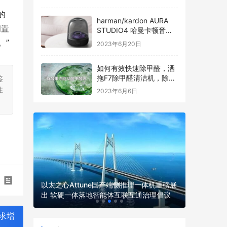
的
harman/kardon AURA
闲置
STUDIO4 哈曼卡顿音乐
琉璃四代全新发布
。”
2023年6月20日
如何有效快速除甲醛，洒
拖F7除甲醛清洁机，除醛
鉴
过程看得见
注
2023年6月6日
LumiMi
以太之心Attune国产端侧推理一体机重磅展
脑电技术
发服务商
出 软硬一体落地智能体互联互通治理倡议
新路径
求增