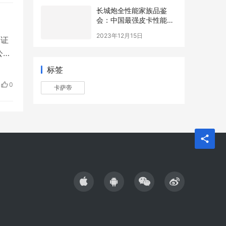
离
长城炮全性能家族品鉴
会：中国最强皮卡性能战
队实至名归
2023年12月15日
国证
公司
标签
作。
方的
卡萨帝
0