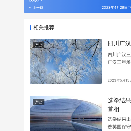
上一篇
2023年4月29日 下
相关推荐
四川广汉
产业
四川广汉三
广汉三星堆
神树展柜细
上传言“在
2023年5月15
铜神树展柜
厅和展柜安
选举结果
产业
首相
选举结果出
选英国保守