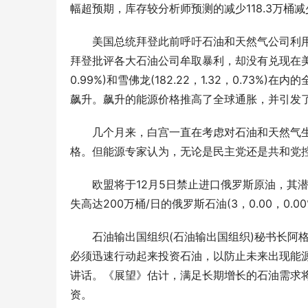
幅超预期，库存较分析师预测的减少118.3万桶减少
美国总统拜登此前呼吁石油和天然气公司利
拜登批评各大石油公司牟取暴利，却没有兑现在美国投
0.99%)和雪佛龙(182.22，1.32，0.7
飙升。飙升的能源价格推高了全球通胀，并引发
几个月来，白宫一直在考虑对石油和天然气
格。但能源专家认为，无论是民主党还是共和党
欧盟将于12月5日禁止进口俄罗斯原油，其
失高达200万桶/日的俄罗斯石油(3，0.00，0.00
石油输出国组织(石油输出国组织)秘书长阿格
必须迅速行动起来投资石油，以防止未来出现能源
讲话。《展望》估计，满足长期增长的石油需求将需
资。