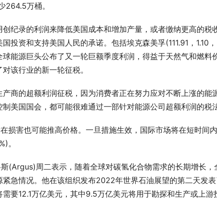
264.5万桶。
用创纪录的利润来降低美国成本和增加产量，或者缴纳更高的税
资和支持美国人民的承诺。包括埃克森美孚(111.91，1.10，
3%)在内的全球能源巨头公布了又一轮巨额季度利润，得益于天然气和燃料
了对该行业的新一轮征税。
生产商的超额利润征税，因为消费者正在努力应对不断上涨的能
控制美国国会，都可能很难通过一部针对能源公司超额利润的税
潜在损害也可能推高价格。一旦措施生效，国际市场将在短时间
%)。
斯(Argus)周二表示，随着全球对碳氢化合物需求的长期增长，
紧急情况。他在该组织发布2022年世界石油展望的第二天发表
要12.1万亿美元，其中9.5万亿美元将用于勘探和生产或上游