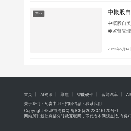
完全不符。
谱的是，位
中概股自
产业
中概股自美
券监督管理
会计监督委
对此，哨兵
2023年5月14
说法是：如
问…
首页
AI资讯
聚焦
智能硬件
智能汽车
A
关于我们
-
免责申明
- 招聘信息 -
联系我们
Copyright © 城市消费网
粤ICP备2023046120号-1
网站所刊载信息部分转载互联网，不代表本网观点|如有侵