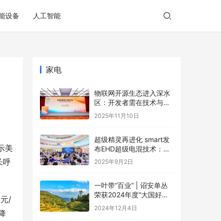
能设备
人工智能
家电
物联网开源生态进入深水
区：开发者需在技术与商
业的夹缝中寻找破局之道
2025年11月10日
超级精灵再进化 smart发
示美
布EHD超级电混技术：每
一程，比增程更成
长呼
2025年9月2日
一叶带“百业” | 诏安单丛
荣获2024年度“大国好货·
元/
一县一品”特色品牌
2024年12月4日
降