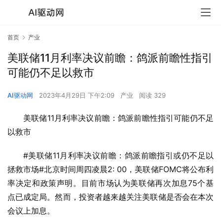
首页
产业
美联储11月利率决议前瞻：鸽派前瞻性指引
可能仍不足以救市
AI驱动网
2023年4月29日 下午2:09
产业
阅读 329
美联储11月利率决议前瞻：鸽派前瞻性指引可能仍不足
以救市
#美联储11月利率决议前瞻：鸽派前瞻指引或仍不足以
拯救市场#北京时间周四凌晨2: 00，美联储FOMC将公布利
率决定和政策声明。目前市场认为美联储再次加息75个基
点已成定局。然而，投资者越来越关注美联储是否会在本次
会议上加息。