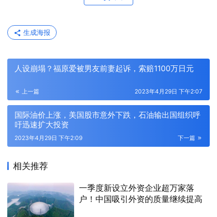
生成海报
人设崩塌？福原爱被男友前妻起诉，索赔1100万日元
上一篇
2023年4月29日 下午2:07
国际油价上涨，美国股市意外下跌，石油输出国组织呼
吁迅速扩大投资
2023年4月29日 下午2:09
下一篇
相关推荐
一季度新设立外资企业超万家落
户！中国吸引外资的质量继续提高