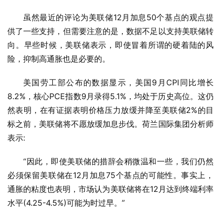
虽然最近的评论为美联储12月加息50个基点的观点提
供了一些支持，但需要注意的是，数据不足以支持美联储转
向。早些时候，美联储表示，即使冒着所谓的硬着陆的风
险，抑制高通胀也是必要的。
美国劳工部公布的数据显示，美国9月CPI同比增长
8.2%，核心PCE指数9月录得5.1%，均处于历史高位。这仍
然表明，在有证据表明价格压力放缓并降至美联储2%的目
标之前，美联储将不愿放缓加息步伐。荷兰国际集团分析师
表示:
“因此，即使美联储的措辞会稍微温和一些，我们仍然
必须保留美联储在12月加息75个基点的可能性。事实上，
通胀的粘度也表明，市场认为美联储将在12月达到终端利率
水平(4.25-4.5%)可能为时过早。”