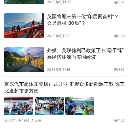
2023年5月11日
367
英国将迎来第一位“印度裔首相”？
会是最强“80后”？
2023年5月6日
369
外媒：美联储利己政策正在“吸干”新
兴经济体流向美国经济
2023年5月3日
387
京东汽车超体东莞店正式开业 汇聚众多新能源车型 选车
比逛超市更方便
2023年6月19日
AI应用
422