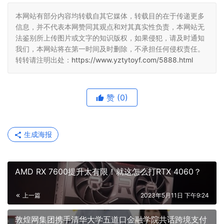
本网站有部分内容均转载自其它媒体，转载目的在于传递更多
信息，并不代表本网赞同其观点和对其真实性负责，本网站无
法鉴别所上传图片或文字的知识版权，如果侵犯，请及时通知
我们，本网站将在第一时间及时删除，不承担任何侵权责任。
转转请注明出处：
https://www.yztytoyf.com/5888.html
赞
(0)
生成海报
AMD RX 7600提升太有限！就这怎么打RTX 4060？
上一篇
2023年5月11日 下午9:24
敦煌网集团携手清华大学五道口金融学院共话跨境支付