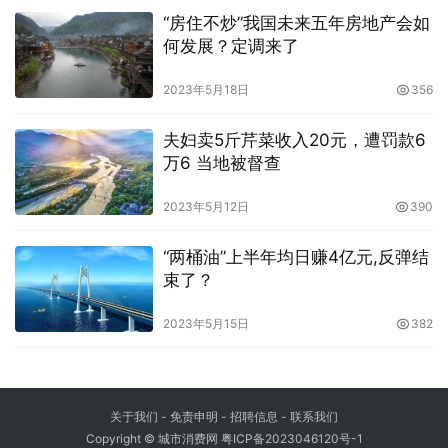
“房住不炒”我国未来五年房地产会如
何发展？定调来了
2023年5月18日
356
夫妇卖5斤芹菜收入20元，遭罚款6
万6 当地被督查
2023年5月12日
390
“两桶油”上半年均日赚4亿元,反弹结
束了？
2023年5月15日
382
关于我们
-
免责申明
- 招聘信息 -
联系我们
Copyright © 城市消费网
粤ICP备2023046120号-1