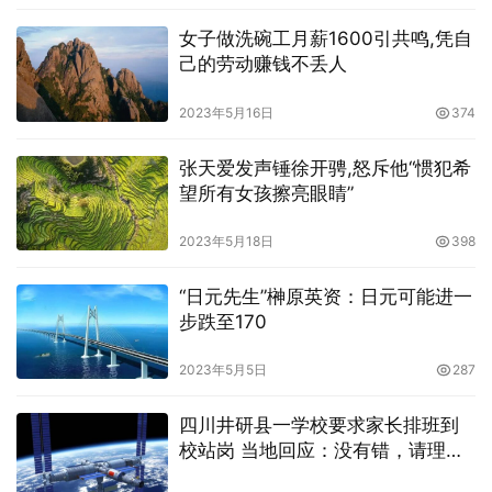
女子做洗碗工月薪1600引共鸣,凭自
己的劳动赚钱不丢人
2023年5月16日
374
张天爱发声锤徐开骋,怒斥他“惯犯希
望所有女孩擦亮眼睛”
2023年5月18日
398
“日元先生”榊原英资：日元可能进一
步跌至170
2023年5月5日
287
四川井研县一学校要求家长排班到
校站岗 当地回应：没有错，请理解
支持