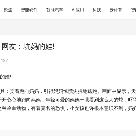
聚焦
智能硬件
智能汽车
AI应用
科技
云计算
智
网友：坑妈的娃!
427
的娃!
玩具；笑着跑向妈妈，引得妈妈惊慌失措地逃跑。画面中显示，
开开心心地跑向妈妈；年轻可爱的妈妈一眼看到这么大的蛇，吓
这种冷血动物，有着莫名的恐惧，小女孩也许根本意识不到，妈