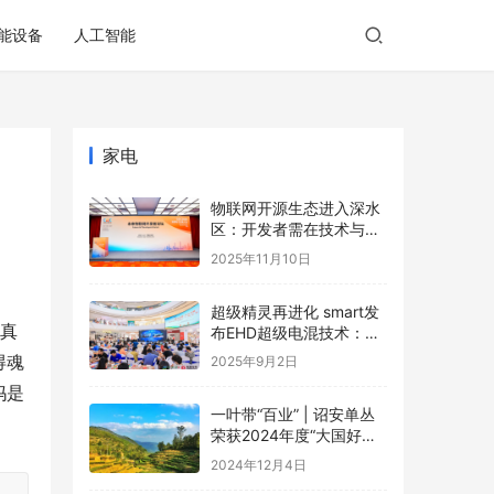
能设备
人工智能
家电
物联网开源生态进入深水
区：开发者需在技术与商
业的夹缝中寻找破局之道
2025年11月10日
超级精灵再进化 smart发
天真
布EHD超级电混技术：每
一程，比增程更成
得魂
2025年9月2日
妈是
一叶带“百业” | 诏安单丛
荣获2024年度“大国好货·
一县一品”特色品牌
2024年12月4日