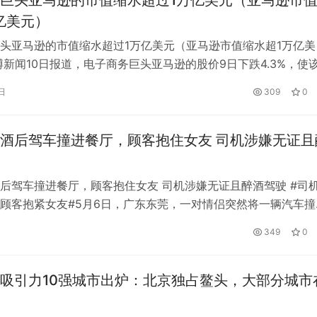
巨头亚马逊的市值缩水超过1万亿美元（亚马逊市
亿美元）
头亚马逊的市值缩水超过1万亿美元（亚马逊市值缩水超1万亿美
博新闻10日报道，电子商务巨头亚马逊的股价9日下跌4.3%，使
8790亿美元，与2021年7月创纪录的1.88万亿美元市值相差1万
日
309
0
球首家市值1万亿美元的上市公司。
酒后驾车撞进餐厅，顾客抱住女友 司机涉嫌无证且
后驾车撞进餐厅，顾客抱住女友 司机涉嫌无证且醉酒驾驶 #司
顾客抱紧女友#5月6日，广东东莞，一对情侣突然将一辆汽车撞
冲进餐厅向他们开去。在惊心动魄的一瞬间，男子转过身，紧紧
349
0
幸运的是，汽车在他们后面停下了。 男子回应车撞店瞬间抱住女
以太之心Attune国产端侧推理一
夸张了。事故中有两人受轻伤，餐厅财产和两辆汽车受损。经查
技：专业的软件定制开发服务商
出 软硬一体落地智能体互联互通治
…
吸引力10强城市出炉：北京独占鳌头，大部分城市