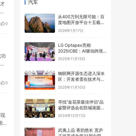
汽车
人才
，
从400万到无限可能：百
宏
度地图开放平台十五载，
0
、上
以全栈AI能力矩阵赋能产
2026年1月17日
业智能跃迁
，
LG Optapex亮相
2025ICBE：AI驱动跨境
成功
新增长，携手卖家共赢全
2025年11月15日
球
场
近
物联网开源生态进入深水
闹
区：开发者需在技术与商
0
业的夹缝中寻找破局之道
月火
2025年11月10日
寻找“金花茶最佳伴侣”品
鉴暨评选会在防城港圆满
举办，年度最佳配方诞生
出现
2024年12月11日
用无
武夷上品 香韵悠长 宽庐
瞰
正岩茶成为第31届中国国