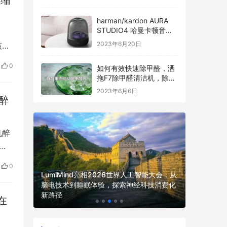
值缩
harman/kardon AURA
STUDIO4 哈曼卡顿音乐
琉璃四代全新发布
2023年6月20日
该公
亿美
0
如何有效快速除甲醛，洒
拖F7除甲醛清洁机，除醛
过程看得见
2023年6月6日
醉
机醉
向
抱
0
友:
LumiMind亮相2026世界人工智能大会：从
体机重磅展
脑电技术到睡眠体验，探索神经科技消费化
，
以太之心
理倡议
新路径
在
WAIC上