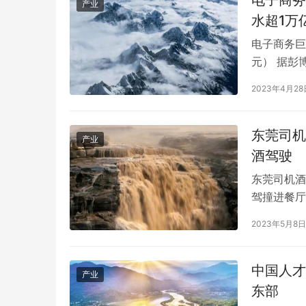
电子商务
产业
水超1万
电子商务巨
元） 据彭
司市值跌至
2023年4月28
元，成为全
东莞司机
产业
酒驾驶
东莞司机酒
驾撞进餐厅
玻璃外墙，
2023年5月8日
住了女友。
被吓到了，
GEO培训机构行业观察与机构特色梳理
成都小火科
该男司机为
中国人才
产业
东部