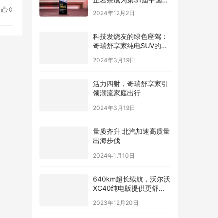
漠是
际广告节唯一指定茶叶品
0
2024年12月2日
在祁
牌
科技发烧友的绿色座驾：
奇瑞舒享家纯电SUV的智
能互联魅力
2024年3月19日
活力四射，奇瑞舒享家引
领潮流家庭出行
2024年3月19日
量质齐升 北汽加速高质量
出海步伐
2024年1月10日
640km超长续航，沃尔沃
XC40纯电版提供更舒适
驾驶体验
2023年12月20日