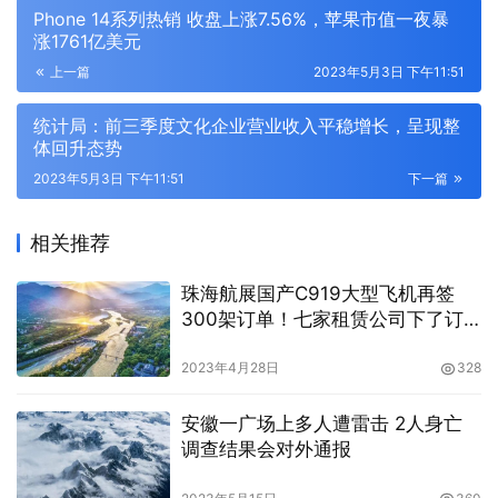
Phone 14系列热销 收盘上涨7.56%，苹果市值一夜暴
涨1761亿美元
上一篇
2023年5月3日 下午11:51
统计局：前三季度文化企业营业收入平稳增长，呈现整
体回升态势
2023年5月3日 下午11:51
下一篇
相关推荐
珠海航展国产C919大型飞机再签
300架订单！七家租赁公司下了订
单
2023年4月28日
328
安徽一广场上多人遭雷击 2人身亡
调查结果会对外通报