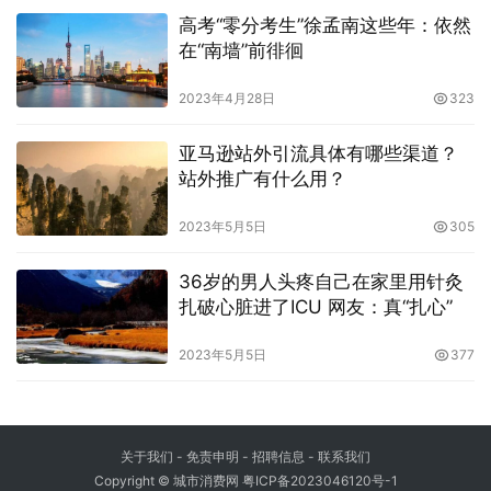
高考“零分考生”徐孟南这些年：依然
在“南墙”前徘徊
2023年4月28日
323
亚马逊站外引流具体有哪些渠道？
站外推广有什么用？
2023年5月5日
305
36岁的男人头疼自己在家里用针灸
扎破心脏进了ICU 网友：真“扎心”
2023年5月5日
377
关于我们
-
免责申明
- 招聘信息 -
联系我们
Copyright © 城市消费网
粤ICP备2023046120号-1