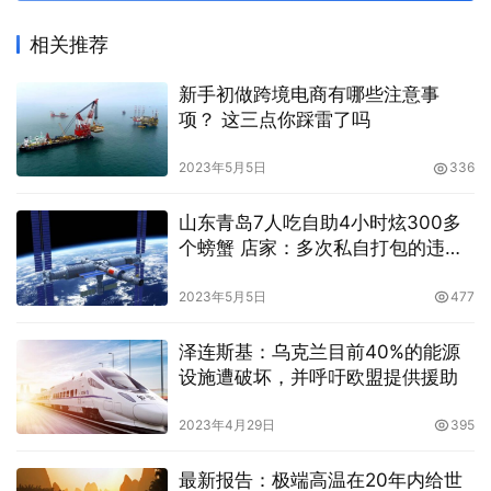
相关推荐
新手初做跨境电商有哪些注意事
项？ 这三点你踩雷了吗
2023年5月5日
336
山东青岛7人吃自助4小时炫300多
个螃蟹 店家：多次私自打包的违规
行为
2023年5月5日
477
泽连斯基：乌克兰目前40%的能源
设施遭破坏，并呼吁欧盟提供援助
2023年4月29日
395
最新报告：极端高温在20年内给世