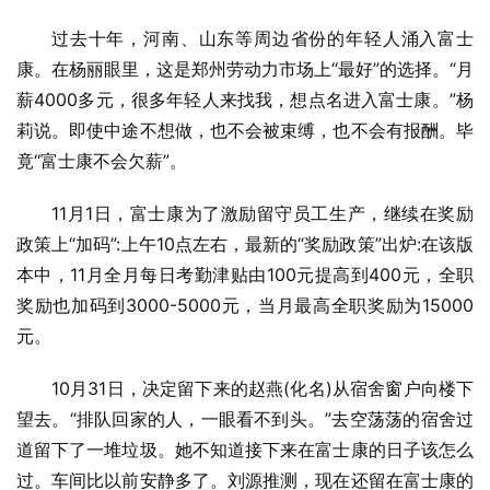
过去十年，河南、山东等周边省份的年轻人涌入富士
康。在杨丽眼里，这是郑州劳动力市场上“最好”的选择。“月
薪4000多元，很多年轻人来找我，想点名进入富士康。”杨
莉说。即使中途不想做，也不会被束缚，也不会有报酬。毕
竟“富士康不会欠薪”。
11月1日，富士康为了激励留守员工生产，继续在奖励
政策上“加码”:上午10点左右，最新的“奖励政策”出炉:在该版
本中，11月全月每日考勤津贴由100元提高到400元，全职
奖励也加码到3000-5000元，当月最高全职奖励为15000
元。
10月31日，决定留下来的赵燕(化名)从宿舍窗户向楼下
望去。“排队回家的人，一眼看不到头。”去空荡荡的宿舍过
道留下了一堆垃圾。她不知道接下来在富士康的日子该怎么
过。车间比以前安静多了。刘源推测，现在还留在富士康的