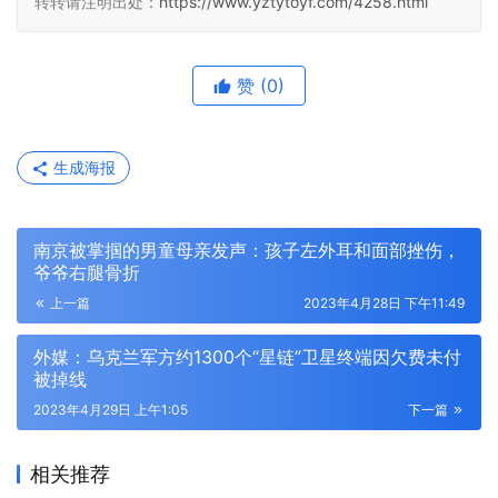
转转请注明出处：
https://www.yztytoyf.com/4258.html
赞
(0)
生成海报
南京被掌掴的男童母亲发声：孩子左外耳和面部挫伤，
爷爷右腿骨折
上一篇
2023年4月28日 下午11:49
外媒：乌克兰军方约1300个“星链”卫星终端因欠费未付
被掉线
2023年4月29日 上午1:05
下一篇
相关推荐