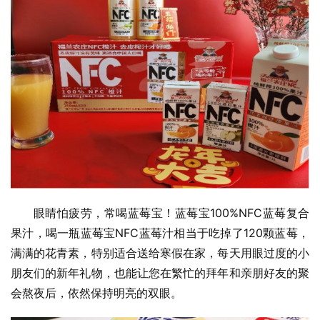
眼睛怕疲劳，常喝蓝莓宝！蓝莓宝100%NFC蓝莓复合
果汁，喝一瓶蓝莓宝NFC蓝莓汁相当于吃掉了120颗蓝莓，
满满的花青素，特别适合送给寒假在家，每天用眼过度的小
朋友们的新年礼物，也能让您在繁忙的拜年和亲朋好友的聚
会熬夜后，依然保持明亮的双眼。